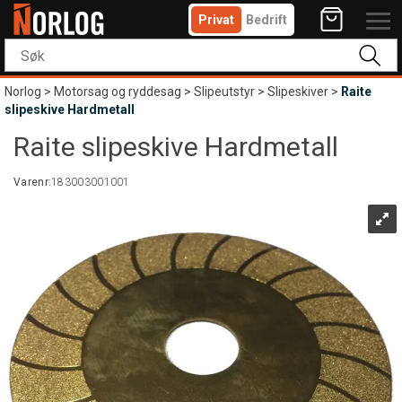
Privat
Bedrift
Norlog
>
Motorsag og ryddesag
>
Slipeutstyr
>
Slipeskiver
>
Raite
slipeskive Hardmetall
Raite slipeskive Hardmetall
Varenr:
183003001001