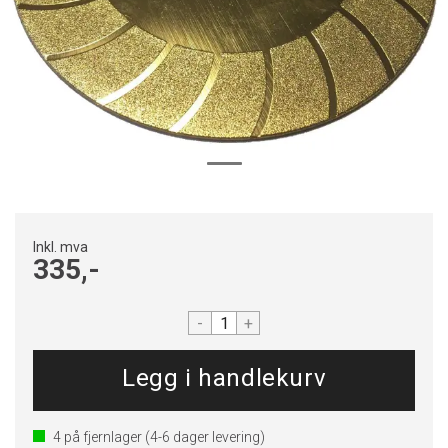
Inkl. mva
335,-
-
+
4
på fjernlager
(4-6 dager levering)