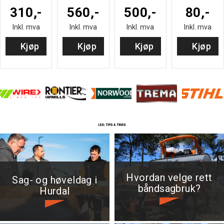
310,-
560,-
500,-
80,-
Inkl. mva
Inkl. mva
Inkl. mva
Inkl. mva
Kjøp
Kjøp
Kjøp
Kjøp
Hvordan velge rett
Sag- og høveldag i
båndsagbruk?
Hurdal
Et båndsagbruk er
Kom og få en
vanligvis en langsiktig
demonstrasjon av