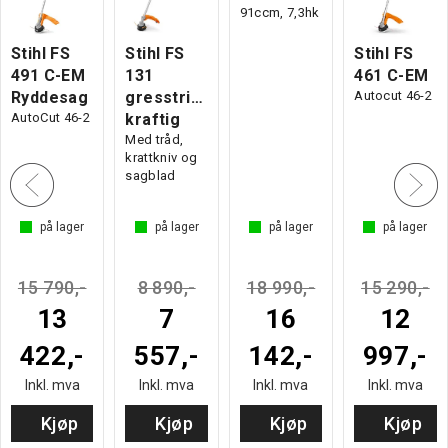
91ccm, 7,3hk
Stihl FS
Stihl FS
Stihl FS
491 C-EM
131
461 C-EM
Ryddesag
gresstrimmer
Autocut 46-2
AutoCut 46-2
kraftig
Med tråd,
krattkniv og
sagblad
på lager
på lager
på lager
på lager
15 790,-
8 890,-
18 990,-
15 290,-
13
7
16
12
422,-
557,-
142,-
997,-
Inkl. mva
Inkl. mva
Inkl. mva
Inkl. mva
Kjøp
Kjøp
Kjøp
Kjøp