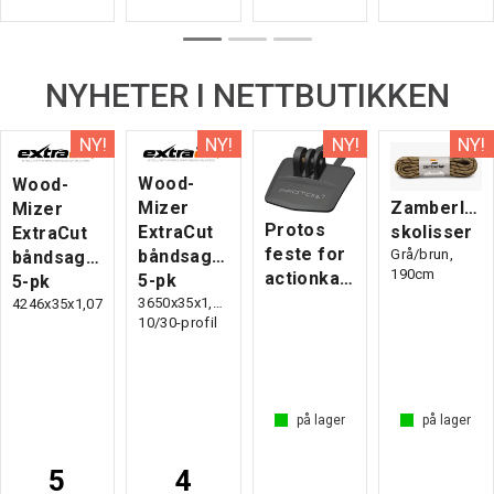
NYHETER I NETTBUTIKKEN
Wood-
Wood-
Zamberlan
Mizer
Mizer
Protos
skolisser
ExtraCut
ExtraCut
feste for
Grå/brun,
båndsagblad
båndsagblad
190cm
actionkamera
5-pk
5-pk
3650x35x1,07,
4246x35x1,07
10/30-profil
på lager
på lager
5
4