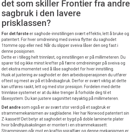
det som skiller Frontier fra andre
sagbruk i den lavere
prisklassen?
For det første
er saghode-innstillingen svært effektiv, lett å bruke og
patentert. For hver omdreining med sveiva flytter du saghodet
1tomme opp eller ned. Når du slipper sveiva låser den seg fast i
denne posisjonen.
Dette er i tillegg helt trinnløst, og innstillingen er på millimeteren. Du
sparer tid og ikke minst krefter på færre omdreininger på sveiva og
det ekstra momentet ved å låse saghodet for hver innstilling.
Husk at justering av saghodet er den arbeidsoperasjonen du utfører
oftest og mest av på et båndsagbruk. Derfor er svært viktig at dette
kan utføres raskt, lett og med stor presisjon. Fordelen med dette
trinnløse systemet er at du ikke trenger å forholde deg til et
låsesystem. Du kan justere sagsnittet nøyaktig på millimeteren.
Det andre
som også er av svært stor verdi på et sagbruk er
strammemekanismen av sagbladene. Her har Norwood patentert sin
Z-kassett! Det betyr at saghodet er bygd på doble laminerte plater
hvor båndhjulsakslingen er montert i en strammekassett.
Strammingen går mot en kraftig spiralfjær og denne mekanismen er