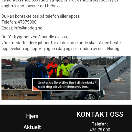
Ta kontakt med oss i dag, så hjelper vi deg med å skreddersy et
sagbruk som passer ditt behov.
Du kan kontakte oss på telefon eller epost.
Telefon: 47875000
Epost: info@norlog.no
Du får trygghet ved å handle av oss,
våre medarbeidere jobber for at du som kunde skal få den beste
opplevelsen og oppfølgingen i dag og i fremtiden av oss i Norlog.
KONTAKT OSS
Hjem
Telefon:
Aktuelt
478 75 000