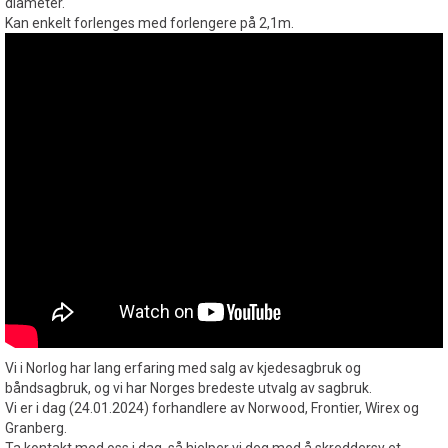
diameter.
Kan enkelt forlenges med forlengere på 2,1m.
Vi i Norlog har lang erfaring med salg av kjedesagbruk og
båndsagbruk, og vi har Norges bredeste utvalg av sagbruk.
Vi er i dag (24.01.2024) forhandlere av Norwood, Frontier, Wirex og
Granberg.