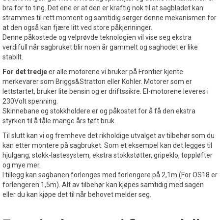
bra for to ting. Det ene er at den er kraftig nok til at sagbladet kan
strammes til rett moment og samtidig sørger denne mekanismen for
at den også kan fjære litt ved store påkjenninger.
Denne påkostede og velprøvde teknologien vil vise seg ekstra
verdifull når sagbruket blir noen år gammelt og saghodet er like
stabilt.
For det tredje
er alle motorene vi bruker på Frontier kjente
merkevarer som Briggs&Stratton eller Kohler. Motorer som er
lettstartet, bruker lite bensin og er driftssikre. El-motorene leveres i
230Volt spenning.
Skinnebane og stokkholdere er og påkostet for å få den ekstra
styrken til å tåle mange års tøft bruk.
Til slutt kan vi og fremheve det rikholdige utvalget av tilbehør som du
kan etter montere på sagbruket. Som et eksempel kan det legges til
hjulgang, stokk-lastesystem, ekstra stokkstøtter, gripeklo, toppløfter
og mye mer.
I tillegg kan sagbanen forlenges med forlengere på 2,1m (For OS18 er
forlengeren 1,5m). Alt av tilbehør kan kjøpes samtidig med sagen
eller du kan kjøpe det til når behovet melder seg.