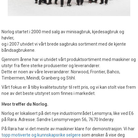
Norlog startet i 2000 med salg av minisagbruk, kjedesagbruk og
høvler,
og i 2007 utvidet vi vårt brede sagbruks sortiment med de kjente
båndsagbrukene.
Gjennom årene har vi utvidet vårt produktsortiment med maskiner og
utstyr fra flere sterke produsenter og leverandører.
Dette er noen av våre leverandører: Norwood, Frontier, Bahco,
Timbermen, Meindl, Granberg og Stihl.
Vårt fokus er å tilby kvalitetsutstyr til rett pris, og vi kan stolt vise frem
noe av det beste utstyret som finnes i markedet.
Hvor treffer du Norlog.
Norlog er lokalisert på det nye industriområdet Lensmyra, like ved E6
på Røra. Adresse: Søndre Lensmyrvegen 56, 7670 Inderøy.
På Røra har vi det meste av maskiner klare for demonstrasjon. Vi har
topp motiverte og kunnskapsrike selgere
som ønsker å vise deg