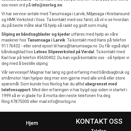
oss noen ord på
info@norlog.no
.
Vi har service-avtale med Tanumsaga i Larvik, Miljøsaga i Kristiansund
og HMK Verksted i Voss. Ta kontakt med oss først, så vil vi se hvordan
du på beste måte skal få hjelp så raskt og godt som mulig.
Sliping av båndsagblader
og kjeder
utføres med hjelp av våre
maskiner hos
Tanumsaga i Larvik
. Ta kontakt med Hans på telefon
91176432 - eller send epost til hans@tanumsaga.no. Du får også slipt
båndsagblad hos
Letnes Slipeverksted på Verdal
. Ta kontakt med
Karl Ivar på telefon 45600402. Du kan også kontakte oss - så hjelper vi
deg med å bestille sliping.
Vår servicesjef Magnar har lang og god erfaring med båndsagbruk og
småmotor. Han hjelper deg mer enn gjerne med alle små eller store
spørsmål. Som kunde hos Norlog har du alltid
ubegrenset med
telefonsupport
. Med den erfaringen vi har bygd opp siden vi startet i
1999 så er vi glade for å motta den neste telefonen fra deg.
Ring 47875000 eller mail info@norlog.no
KONTAKT OSS
Hjem