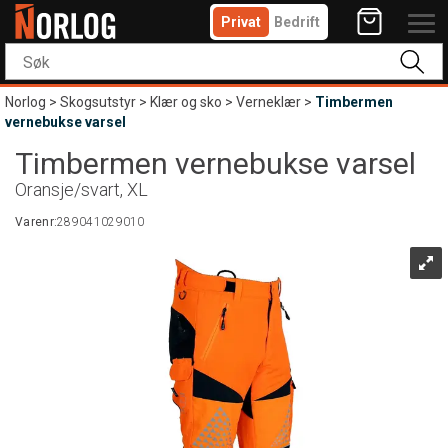
Privat
Bedrift
Norlog
>
Skogsutstyr
>
Klær og sko
>
Verneklær
>
Timbermen
vernebukse varsel
Timbermen vernebukse varsel
Oransje/svart, XL
Varenr:
289041029010