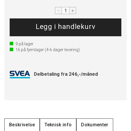
-
+
9
på lager
16
på fjernlager
(4-6 dager levering)
Delbetaling fra 246,-/måned
Beskrivelse
Teknisk info
Dokumenter