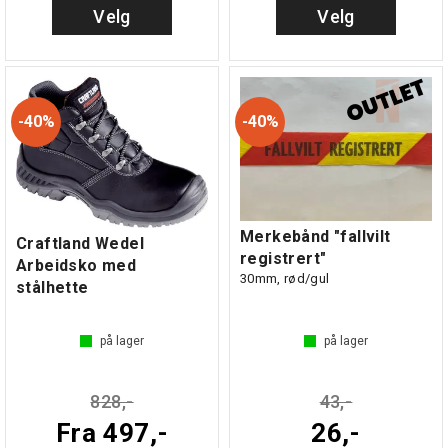
Velg
Velg
40%
40%
Merkebånd "fallvilt
Craftland Wedel
registrert"
Arbeidsko med
30mm, rød/gul
stålhette
på lager
på lager
828,-
43,-
Fra 497,-
26,-