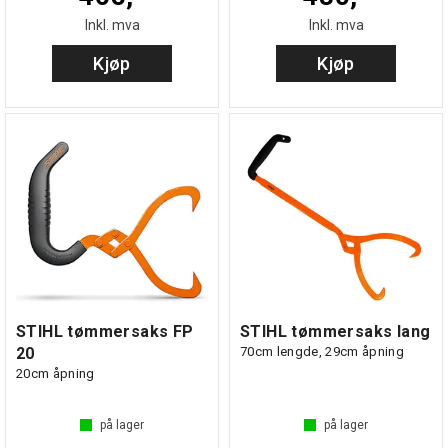
Inkl. mva
Inkl. mva
Kjøp
Kjøp
STIHL tømmersaks FP
STIHL tømmersaks lang
20
70cm lengde, 29cm åpning
20cm åpning
på lager
på lager