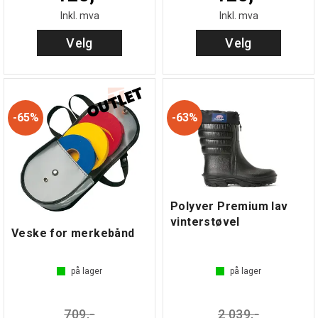
Inkl. mva
Inkl. mva
Velg
Velg
65%
63%
Polyver Premium lav
vinterstøvel
Veske for merkebånd
på lager
på lager
709,-
2 039,-