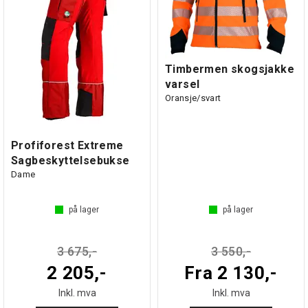
Timbermen skogsjakke
varsel
Oransje/svart
Profiforest Extreme
Sagbeskyttelsebukse
Dame
på lager
på lager
3 675,-
3 550,-
2 205,-
Fra 2 130,-
Inkl. mva
Inkl. mva