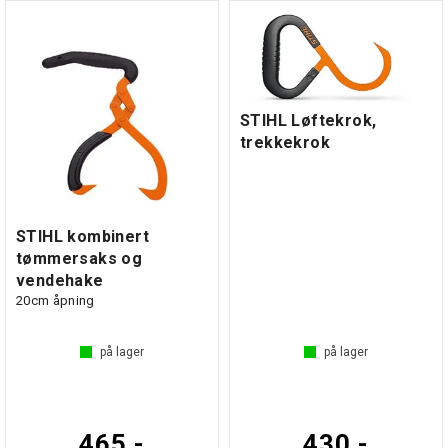
STIHL Løftekrok,
trekkekrok
STIHL kombinert
tømmersaks og
vendehake
20cm åpning
på lager
på lager
465,-
430,-