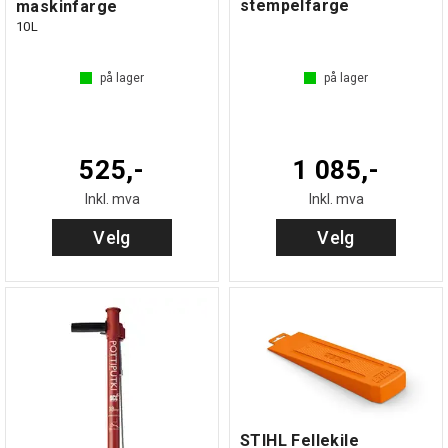
stempelfarge
maskinfarge
10L
på lager
på lager
525,-
1 085,-
Inkl. mva
Inkl. mva
Velg
Velg
STIHL Fellekile