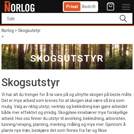
Privat
Bedrift
Norlog
>
Skogsutstyr
>
SKOGSUTSTYR
Skogsutstyr
Vi har alt du trenger for å ta vare på og utnytte skogen på beste måte.
Det er mye arbeid som kreves for at skogen skal være så bra som
mulig. Valg av riktig utstyr, verktøy og bekledning kan gjøre arbeidet
både mer effektivt og smidig. Skogpleie innebærer mye forskjellige
arbeid. Hos oss finner du utstyr til avvirking, bekledning, arboristen,
lunning/vinsjing, planting, merking, måling og mye mer. Gjennom å
plante nye trær, beskjære det som finnes fra før og fikse