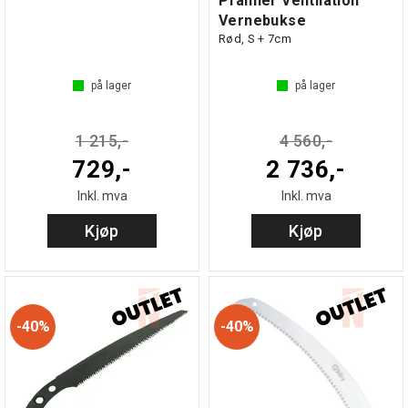
Pfanner Ventilation
Vernebukse
Rød, S + 7cm
på lager
på lager
1 215,-
4 560,-
729,-
2 736,-
Inkl. mva
Inkl. mva
Kjøp
Kjøp
40%
40%