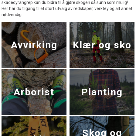
skadedyrangrep kan du bidra til å gjøre skogen så sunn som mulig!
Her har du tilgang til et stort utvalg av redskaper, verktøy og alt annet
nødvendig.
Avvirking
Klær og sko
Arborist
Planting
Skog og