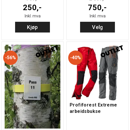
250,-
750,-
Inkl. mva
Inkl. mva
Kjøp
Velg
56%
40%
Profiforest Extreme
arbeidsbukse