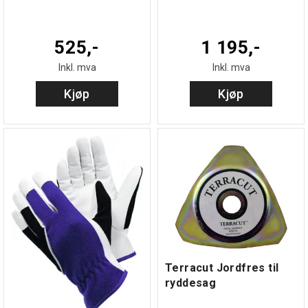
525,-
1 195,-
Inkl. mva
Inkl. mva
Kjøp
Kjøp
Terracut Jordfres til
ryddesag