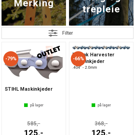
Merking
trepleie
Filter
TriLink Harvester
79%
66%
Maskinkjeder
.404" - 2.0mm
STIHL Maskinkjeder
på lager
på lager
585,-
368,-
125,-
125,-