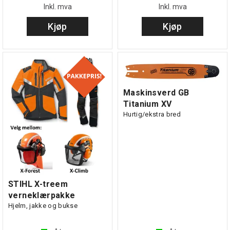
Inkl. mva
Inkl. mva
Kjøp
Kjøp
Maskinsverd GB
Titanium XV
Hurtig/ekstra bred
STIHL X-treem
verneklærpakke
Hjelm, jakke og bukse