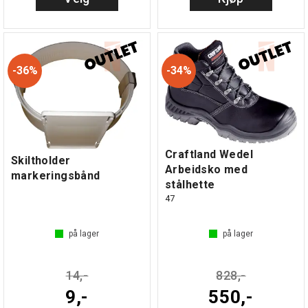
36%
34%
Craftland Wedel
Skiltholder
Arbeidsko med
markeringsbånd
stålhette
47
på lager
på lager
14,-
828,-
9,-
550,-