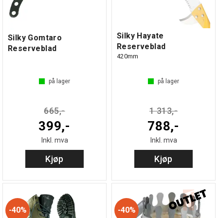
Silky Hayate
Silky Gomtaro
Reserveblad
Reserveblad
420mm
på lager
på lager
665,-
1 313,-
399,-
788,-
Inkl. mva
Inkl. mva
Kjøp
Kjøp
40%
40%