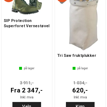
SIP Protection
Superforet Vernestøvel
Tri Saw fruktplukker
på lager
på lager
3 911,-
1 034,-
Fra 2 347,-
620,-
Inkl. mva
Inkl. mva
Velg
Kjøp