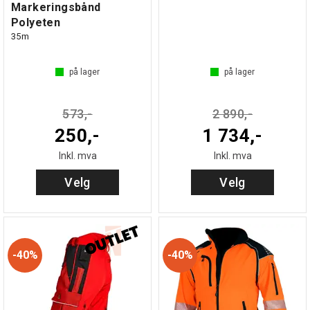
Markeringsbånd
Polyeten
35m
på lager
på lager
573,-
2 890,-
250,-
1 734,-
Inkl. mva
Inkl. mva
Velg
Velg
40%
40%