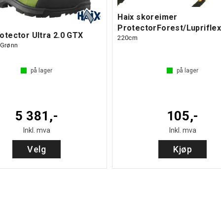
Haix skoreimer
ProtectorForest/Luprifle
otector Ultra 2.0 GTX
220cm
 Grønn
på lager
på lager
5 381,-
105,-
Inkl. mva
Inkl. mva
Velg
Kjøp