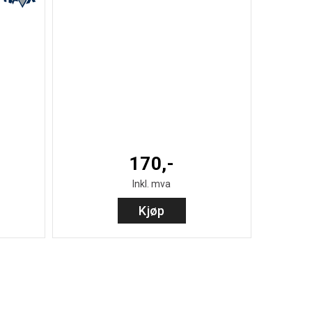
x
170,-
Inkl. mva
Kjøp