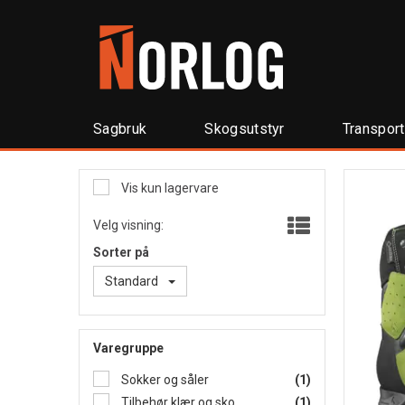
Sagbruk
Skogsutstyr
Transpor
Vis kun lagervare
Velg visning:
Sorter på
Standard
Varegruppe
Sokker og såler
(1)
Tilbehør klær og sko
(1)