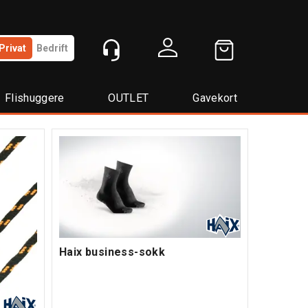
Privat
Bedrift
Logg inn
Flishuggere
OUTLET
Gavekort
Haix business-sokk