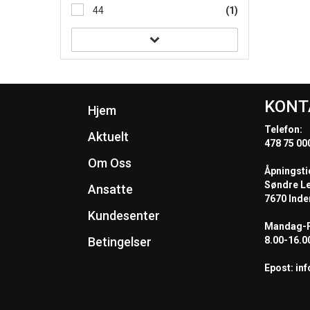
44
(1)
KONT
Hjem
Telefon:
Aktuelt
478 75 00
Om Oss
Åpningsti
Søndre L
Ansatte
7670 Inde
Kundesenter
Mandag-F
Betingelser
8.00-16.0
Epost: in