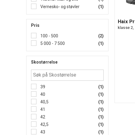
Vernesko- og støvler
(1)
Haix Pr
Pris
klasse 2,
100 - 500
(2)
5 000 - 7 500
(1)
Skostørrelse
39
(1)
40
(1)
40,5
(1)
41
(1)
42
(1)
42,5
(1)
43
(1)