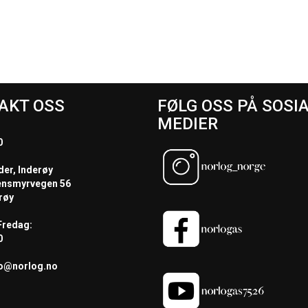
AKT OSS
FØLG OSS PÅ SOSI
MEDIER
0
der, Inderøy
ensmyrvegen 56
røy
redag:
0
fo@norlog.no