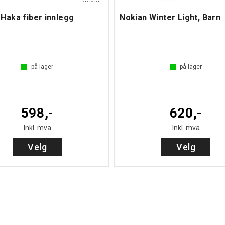
Haka fiber innlegg
Nokian Winter Light, Barn
på lager
på lager
598,-
620,-
Inkl. mva
Inkl. mva
Velg
Velg