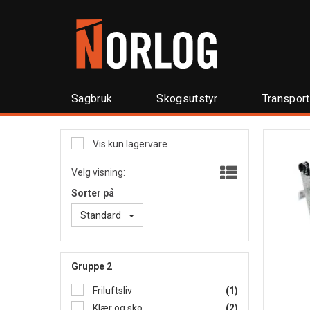
Sagbruk
Skogsutstyr
Transpor
Vis kun lagervare
Velg visning:
Sorter på
Standard
Gruppe 2
Friluftsliv
(1)
Klær og sko
(2)