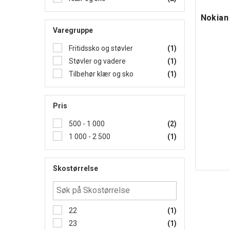
Nokian 
Varegruppe
Fritidssko og støvler
(1)
Støvler og vadere
(1)
Tilbehør klær og sko
(1)
Pris
500 - 1 000
(2)
1 000 - 2 500
(1)
Skostørrelse
22
(1)
23
(1)