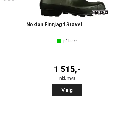
Nokian Finnjagd Støvel
på lager
1 515,-
Inkl. mva
Velg