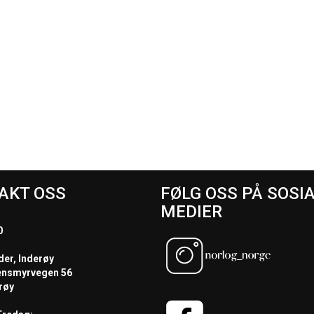
AKT OSS
FØLG OSS PÅ SOSI
MEDIER
0
der, Inderøy
ensmyrvegen 56
røy