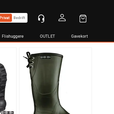
Privat
Bedrift
Logg inn
Flishuggere
OUTLET
Gavekort