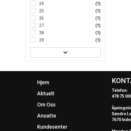
24
(1)
25
(1)
26
(1)
27
(1)
28
(1)
29
(1)
KONT
Hjem
Telefon:
Aktuelt
478 75 00
Om Oss
Åpningsti
Søndre L
Ansatte
7670 Inde
Kundesenter