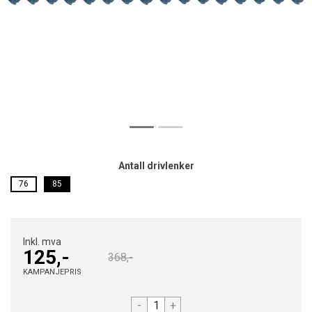
Antall drivlenker
76
85
Inkl. mva
125,-
368,-
KAMPANJEPRIS
-
+