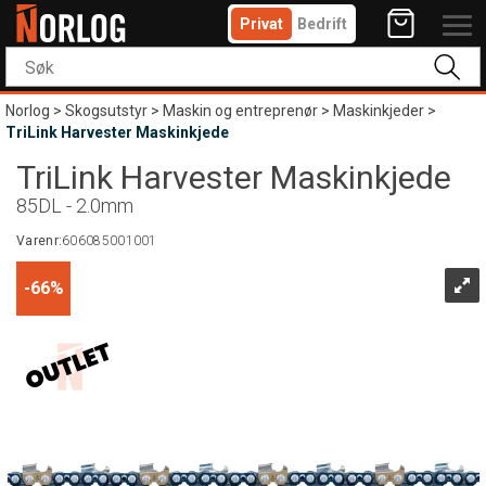
Privat
Bedrift
Norlog
>
Skogsutstyr
>
Maskin og entreprenør
>
Maskinkjeder
>
TriLink Harvester Maskinkjede
TriLink Harvester Maskinkjede
85DL - 2.0mm
Varenr:
606085001001
66%