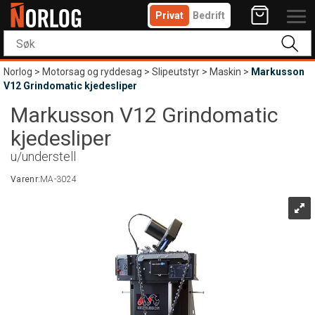
Privat
Bedrift
Norlog
>
Motorsag og ryddesag
>
Slipeutstyr
>
Maskin
>
Markusson
V12 Grindomatic kjedesliper
Markusson V12 Grindomatic
kjedesliper
u/understell
Varenr:
MA-3024