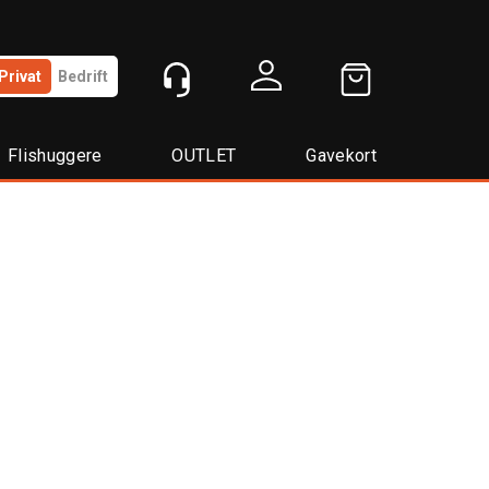
Privat
Bedrift
Logg inn
Flishuggere
OUTLET
Gavekort