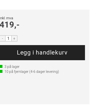
Inkl. mva
419,-
-
+
3
på lager
10
på fjernlager
(4-6 dager levering)