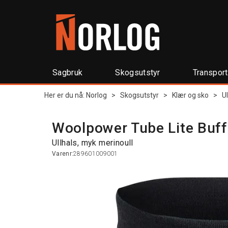
Sagbruk
Skogsutstyr
Transpor
Her er du nå:
Norlog
>
Skogsutstyr
>
Klær og sko
>
U
Woolpower Tube Lite Buff
Ullhals, myk merinoull
Varenr:
289601009001