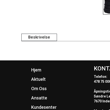
Beskrivelse
KONT
Hjem
Telefon:
Aktuelt
478 75 00
Om Oss
Åpningsti
Søndre L
Ansatte
7670 Inde
Kundesenter