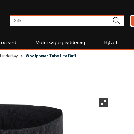
t og ved
Motorsag og ryddesag
Høvel
llundertøy
>
Woolpower Tube Lite Buff