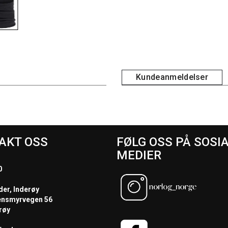
Kundeanmeldelser
AKT OSS
FØLG OSS PÅ SOSI
MEDIER
0
der, Inderøy
ensmyrvegen 56
røy