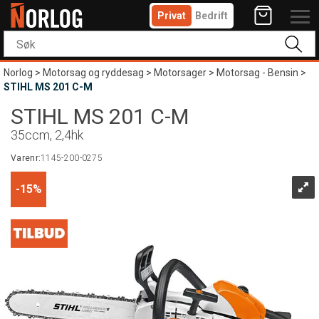
Privat
Bedrift
Norlog
>
Motorsag og ryddesag
>
Motorsager
>
Motorsag - Bensin
>
STIHL MS 201 C-M
STIHL MS 201 C-M
35ccm, 2,4hk
Varenr:
1145-200-0275
15%