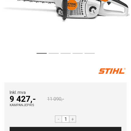
Inkl. mva
9 427,-
11 090,-
KAMPANJEPRIS
-
+