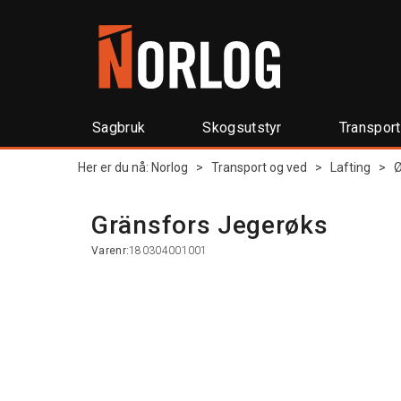
Sagbruk
Skogsutstyr
Transpor
Her er du nå:
Norlog
>
Transport og ved
>
Lafting
>
Ø
Gränsfors Jegerøks
Varenr:
180304001001