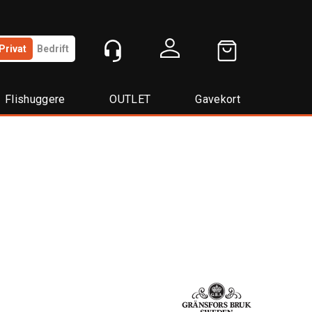
Privat
Bedrift
Logg inn
Flishuggere
OUTLET
Gavekort