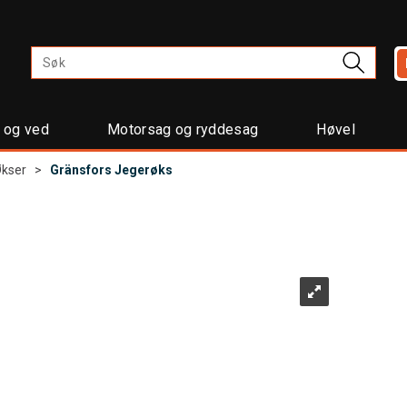
t og ved
Motorsag og ryddesag
Høvel
kser
>
Gränsfors Jegerøks