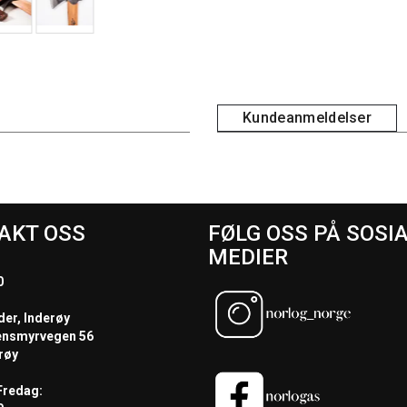
Kundeanmeldelser
AKT OSS
FØLG OSS PÅ SOSI
MEDIER
0
der, Inderøy
ensmyrvegen 56
røy
redag: