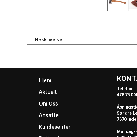
Beskrivelse
KONT
Hjem
Telefon:
Aktuelt
478 75 00
Om Oss
Åpningsti
Søndre L
Ansatte
7670 Inde
Kundesenter
Mandag-F