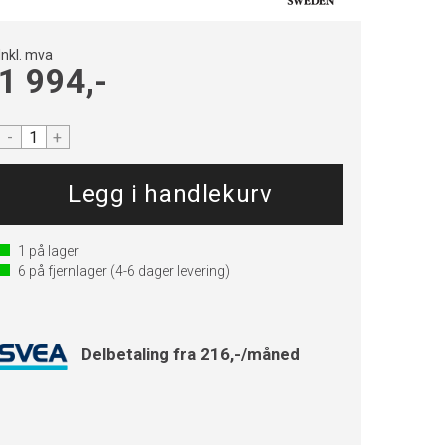
Inkl. mva
1 994,-
-
+
1
på lager
6
på fjernlager
(4-6 dager levering)
Delbetaling fra 216,-/måned