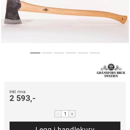
Inkl. mva
2 593,-
-
+