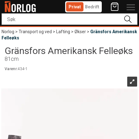
Privat
Bedrift
Norlog
>
Transport og ved
>
Lafting
>
Økser
>
Gränsfors Amerikansk
Felleøks
Gränsfors Amerikansk Felleøks
81cm
Varenr:
434-1