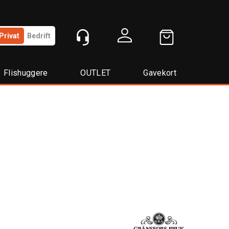
Privat
Bedrift
Logg inn
Flishuggere
OUTLET
Gavekort