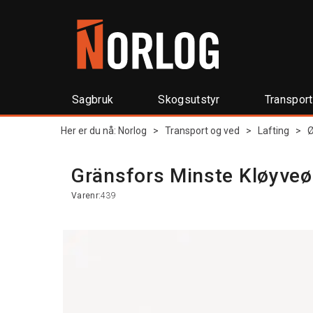
Sagbruk
Skogsutstyr
Transpor
Her er du nå:
Norlog
>
Transport og ved
>
Lafting
>
Ø
Gränsfors Minste Kløyve
Varenr:
439