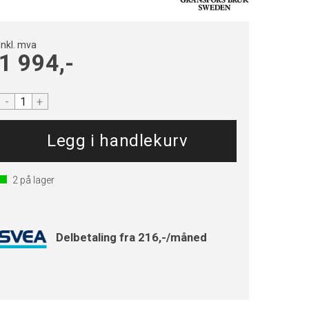
Inkl. mva
1 994,-
-
+
2
på lager
Delbetaling fra 216,-/måned