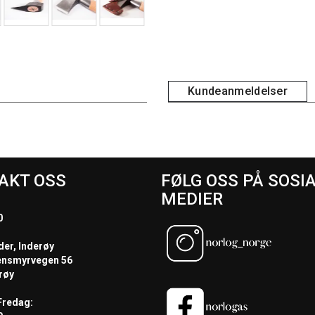
Kundeanmeldelser
AKT OSS
FØLG OSS PÅ SOSI
MEDIER
0
der, Inderøy
ensmyrvegen 56
røy
redag: