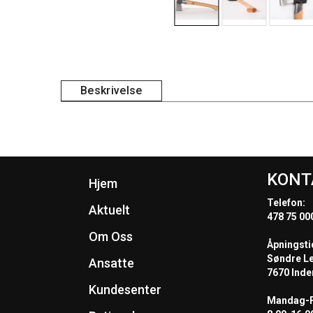
Beskrivelse
KONT
Hjem
Telefon:
Aktuelt
478 75 00
Om Oss
Åpningsti
Søndre L
Ansatte
7670 Inde
Kundesenter
Mandag-F