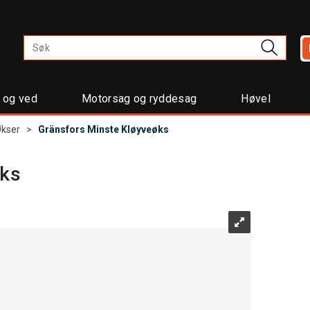
t og ved
Motorsag og ryddesag
Høvel
kser
>
Gränsfors Minste Kløyveøks
øks