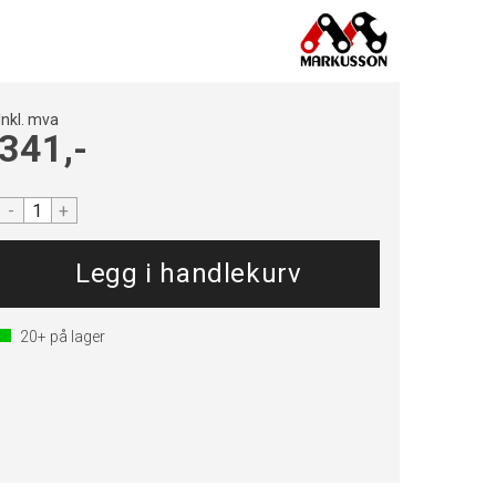
Inkl. mva
341,-
-
+
20+
på lager