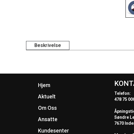
Beskrivelse
KONT
Hjem
Telefon:
Aktuelt
478 75 00
Om Oss
Åpningsti
Søndre L
Ansatte
7670 Inde
Kundesenter