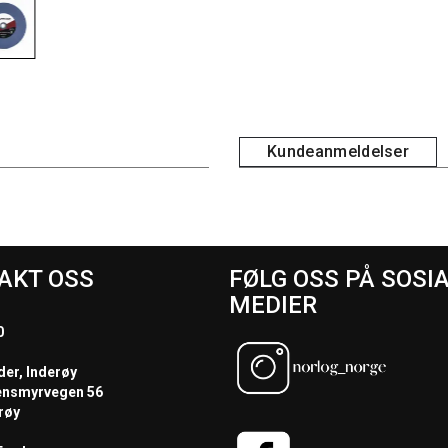
Kundeanmeldelser
AKT OSS
FØLG OSS PÅ SOSI
MEDIER
0
der, Inderøy
ensmyrvegen 56
røy