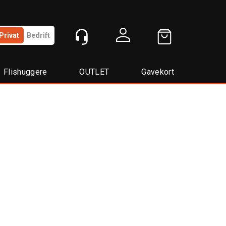
Privat
Bedrift
Logg inn
Flishuggere
OUTLET
Gavekort