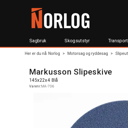
Sagbruk
Skogsutstyr
Transpor
Her er du nå:
Norlog
>
Motorsag og ryddesag
>
Slipeut
Markusson Slipeskive
145x22x4 Blå
Varenr:
MA-706