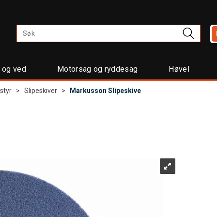
t og ved
Motorsag og ryddesag
Høvel
styr
>
Slipeskiver
>
Markusson Slipeskive