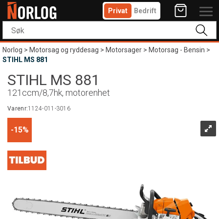
Privat
Bedrift
Norlog
>
Motorsag og ryddesag
>
Motorsager
>
Motorsag - Bensin
>
STIHL MS 881
STIHL MS 881
121ccm/8,7hk, motorenhet
Varenr:
1124-011-3016
15%