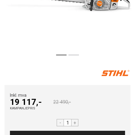
Inkl. mva
19 117,-
22 490,-
KAMPANJEPRIS
-
+