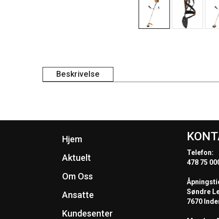
Beskrivelse
KONT
Hjem
Telefon:
Aktuelt
478 75 00
Om Oss
Åpningsti
Søndre L
Ansatte
7670 Inde
Kundesenter