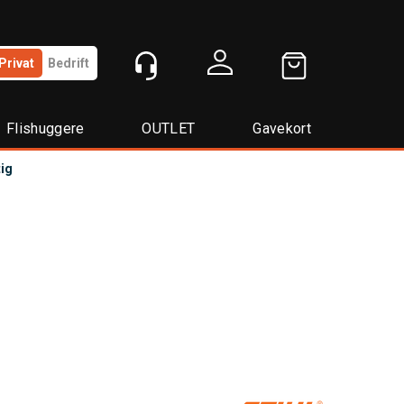
Privat
Bedrift
Logg inn
Flishuggere
OUTLET
Gavekort
tig