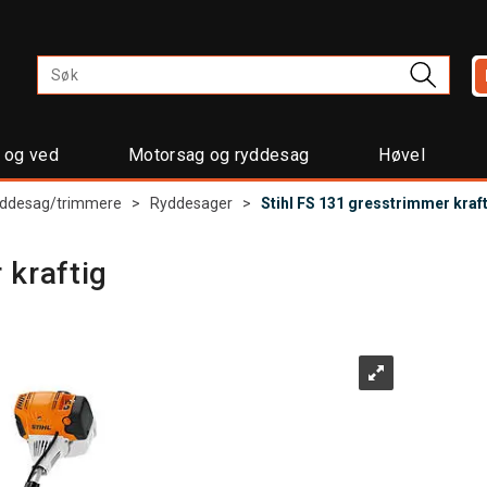
t og ved
Motorsag og ryddesag
Høvel
ryddesag/trimmere
>
Ryddesager
>
Stihl FS 131 gresstrimmer kraf
 kraftig