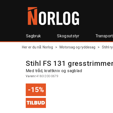
Sagbruk
Skogsutstyr
Transpor
Her er du nå:
Norlog
>
Motorsag og ryddesag
>
Stihl 
Stihl FS 131 gresstrimmer
Med tråd, krattkniv og sagblad
Varenr:
4180-200-0679
15%