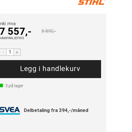
Inkl. mva
7 557,-
8 890,-
KAMPANJEPRIS
-
+
3
på lager
Delbetaling fra 394,-/måned