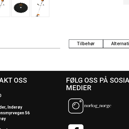
Tilbehør
Alternat
AKT OSS
FØLG OSS PÅ SOSI
MEDIER
0
der, Inderøy
ensmyrvegen 56
røy