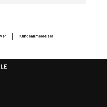
iver
Kundeanmeldelser
ALE