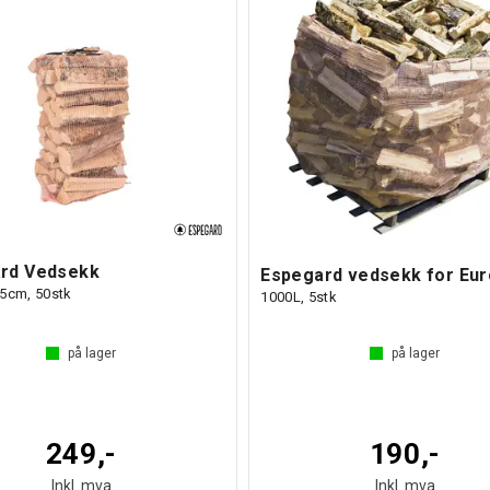
rd Vedsekk
Espegard vedsekk for Eur
65cm, 50stk
1000L, 5stk
på lager
på lager
249,-
190,-
Inkl. mva
Inkl. mva