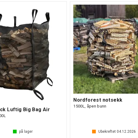
Nordforest notsekk
1500L, åpen bunn
k Luftig Big Bag Air
00L
på lager
Ubekreftet
04.12.2026