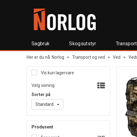
Sagbruk
Skogsutstyr
Transpor
Her er du nå:
Norlog
>
Transport og ved
>
Ved
>
Ved
Vis kun lagervare
Velg visning:
Sorter på
Standard
Produsent