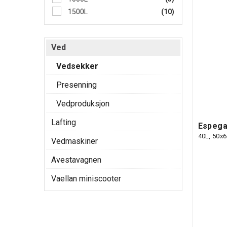
1500L
(10)
Ved
Vedsekker
Presenning
Vedproduksjon
Lafting
Espega
40L, 50x
Vedmaskiner
Avestavagnen
Vaellan miniscooter