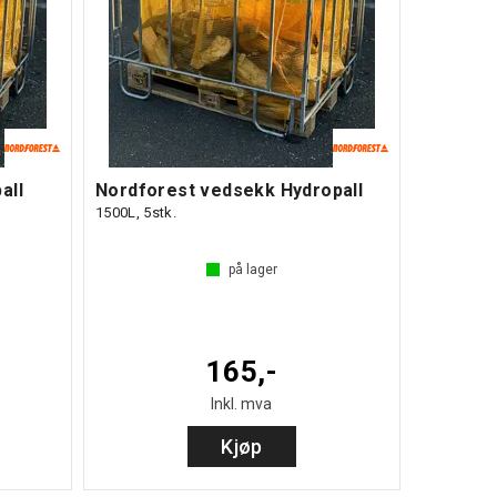
all
Nordforest vedsekk Hydropall
1500L, 5stk.
på lager
165,-
Inkl. mva
Kjøp