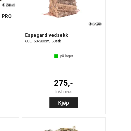
a PRO
Espegard vedsekk
60L, 60x80cm, 50stk
på lager
275,-
Inkl. mva
Kjøp