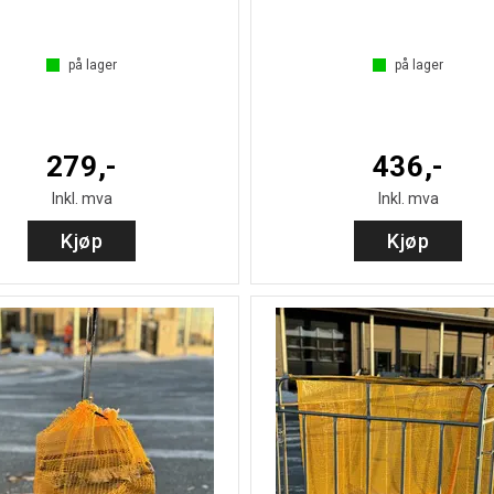
på lager
på lager
279,-
436,-
Inkl. mva
Inkl. mva
Kjøp
Kjøp