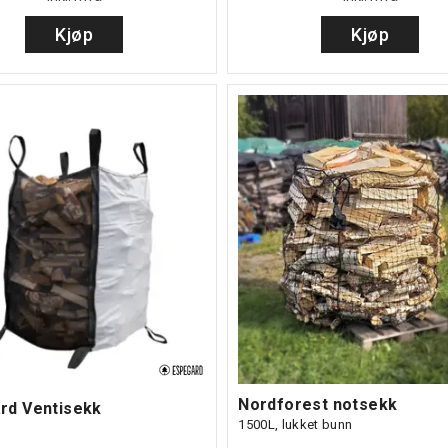
Kjøp
Kjøp
Nordforest notsekk
rd Ventisekk
1500L, lukket bunn