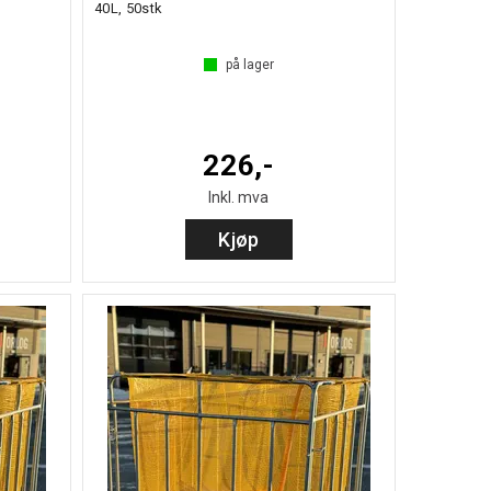
40L, 50stk
på lager
226,-
Inkl. mva
Kjøp