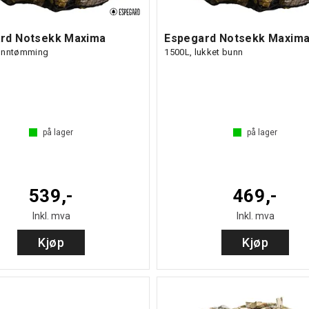
rd Notsekk Maxima
Espegard Notsekk Maxim
unntømming
1500L, lukket bunn
på lager
på lager
539,-
469,-
Inkl. mva
Inkl. mva
Kjøp
Kjøp