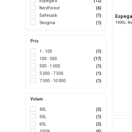
Espegard
(12)
Nordforest
(6)
Safesack
(1)
Espega
1500L, B
Skogma
(1)
Pris
1 - 100
(1)
100 - 500
(17)
500 - 1 000
(1)
5 000 - 7 500
(1)
7 500 - 10 000
(1)
Volum
40L
(2)
50L
(1)
60L
(2)
1000L
(5)