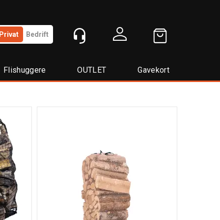
Privat
Bedrift
Logg inn
Flishuggere
OUTLET
Gavekort