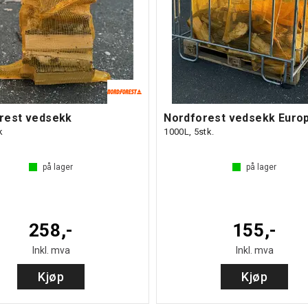
rest vedsekk
Nordforest vedsekk Europ
k
1000L, 5stk.
på lager
på lager
258,-
155,-
Inkl. mva
Inkl. mva
Kjøp
Kjøp