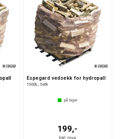
opall
Espegard vedsekk for hydropall
1500L, 5stk
på lager
199,-
Inkl. mva