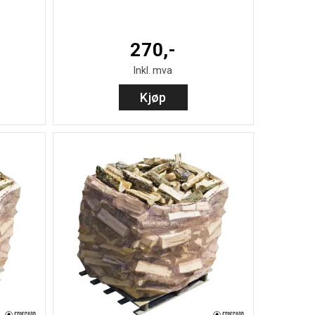
270,-
Inkl. mva
Kjøp