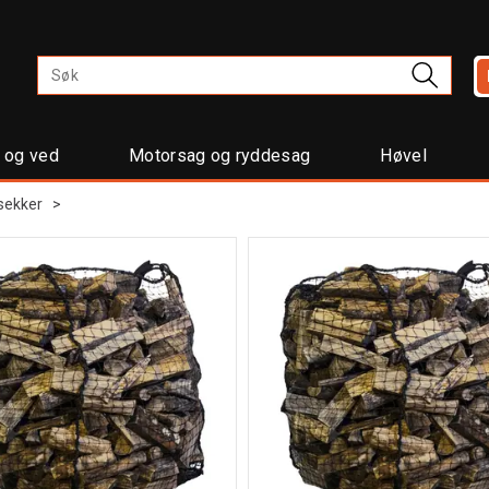
t og ved
Motorsag og ryddesag
Høvel
sekker
>