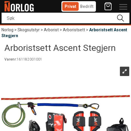
Privat
Bedrift
Norlog
>
Skogsutstyr
>
Arborist
>
Arboristsett
>
Arboristsett Ascent
Stegjern
Arboristsett Ascent Stegjern
Varenr:
161182001001