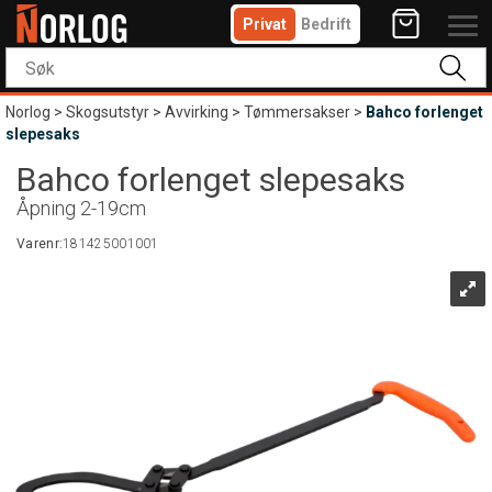
Privat
Bedrift
Norlog
>
Skogsutstyr
>
Avvirking
>
Tømmersakser
>
Bahco forlenget
slepesaks
Bahco forlenget slepesaks
Åpning 2-19cm
Varenr:
181425001001