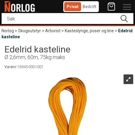
Privat
Bedrift
Norlog
>
Skogsutstyr
>
Arborist
>
Kasteslynge, poser og line
>
Edelrid
kasteline
Edelrid kasteline
Ø 2,6mm, 60m, 75kg maks
Varenr:
169450001001