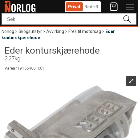
Privat
Bedrift
Norlog
>
Skogsutstyr
>
Avvirking
>
Fres til motorsag
>
Eder
konturskjærehode
Eder konturskjærehode
2,27kg
Varenr:
191664001001