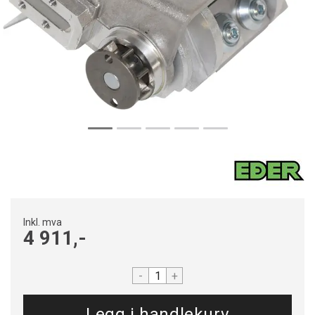
Inkl. mva
4 911,-
-
+