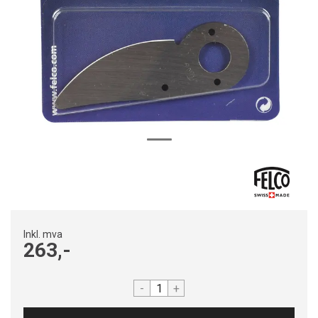
Inkl. mva
263,-
-
+