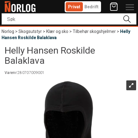
Privat
Bedrift
Norlog
>
Skogsutstyr
>
Klær og sko
>
Tilbehør skogshjelmer
>
Helly
Hansen Roskilde Balaklava
Helly Hansen Roskilde
Balaklava
Varenr:
280707009001