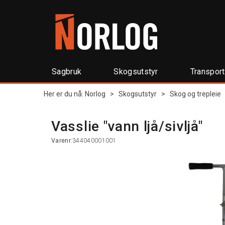
Sagbruk
Skogsutstyr
Transpor
Her er du nå:
Norlog
>
Skogsutstyr
>
Skog og trepleie
Vasslie "vann ljå/sivljå"
Varenr:
344040001001