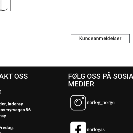
Kundeanmeldelser
AKT OSS
FØLG OSS PÅ SOSI
MEDIER
0
der, Inderøy
ensmyrvegen 56
røy
redag: