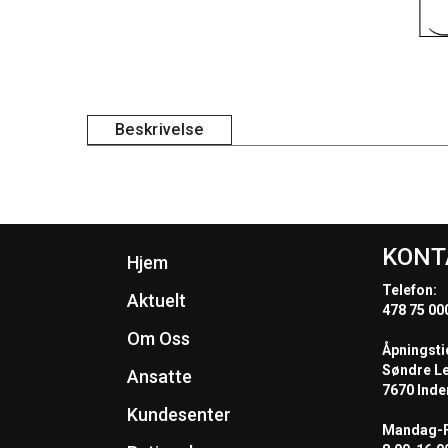
Beskrivelse
KONT
Hjem
Telefon:
Aktuelt
478 75 00
Om Oss
Åpningsti
Søndre L
Ansatte
7670 Inde
Kundesenter
Mandag-F