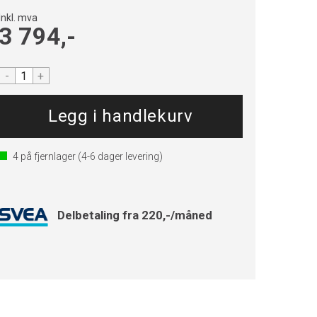
Inkl. mva
3 794,-
-
+
4
på fjernlager
(4-6 dager levering)
Delbetaling fra 220,-/måned