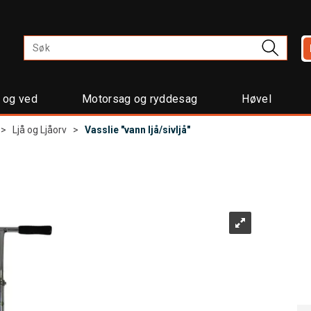
t og ved
Motorsag og ryddesag
Høvel
>
Ljå og Ljåorv
>
Vasslie "vann ljå/sivljå"