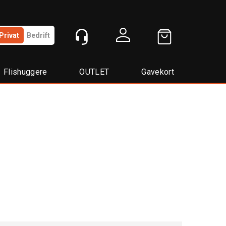
Privat
Bedrift
Logg inn
Flishuggere
OUTLET
Gavekort