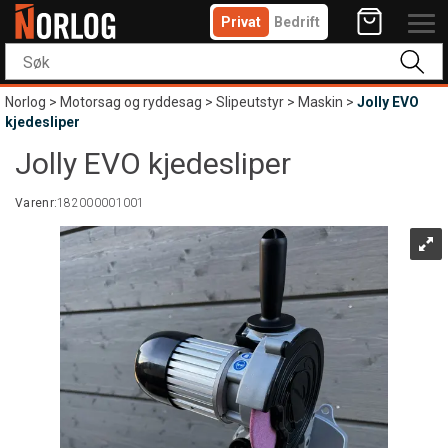
Privat
Bedrift
Norlog
>
Motorsag og ryddesag
>
Slipeutstyr
>
Maskin
>
Jolly EVO
kjedesliper
Jolly EVO kjedesliper
Varenr:
182000001001