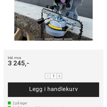
Inkl. mva
3 245,-
-
+
2
på lager