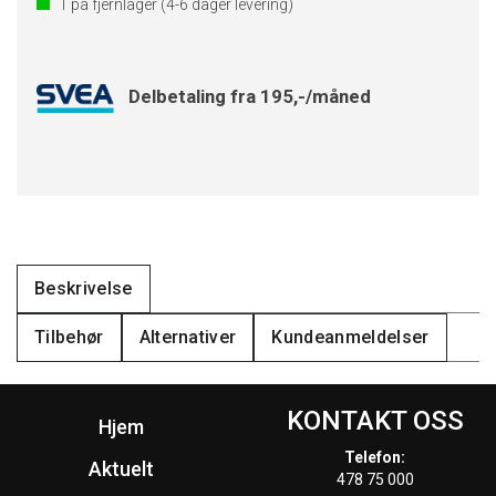
1
på fjernlager
(4-6 dager levering)
Delbetaling fra 195,-/måned
Beskrivelse
Tilbehør
Alternativer
Kundeanmeldelser
KONTAKT OSS
Hjem
Telefon:
Aktuelt
478 75 000