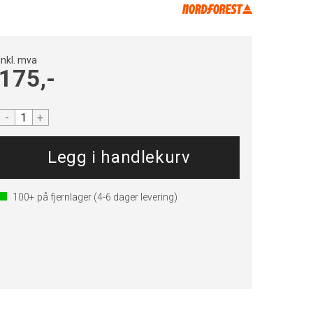
Inkl. mva
175,-
-
+
100+
på fjernlager
(4-6 dager levering)