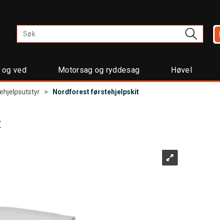
t og ved
Motorsag og ryddesag
Høvel
ehjelpsutstyr
>
Nordforest førstehjelpskit
t