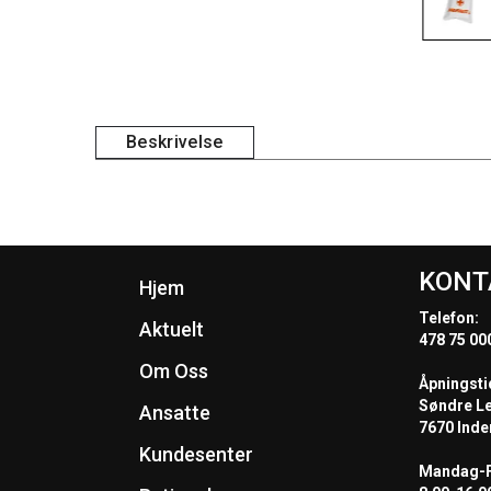
Beskrivelse
KONT
Hjem
Telefon:
Aktuelt
478 75 00
Om Oss
Åpningsti
Søndre L
Ansatte
7670 Inde
Kundesenter
Mandag-F