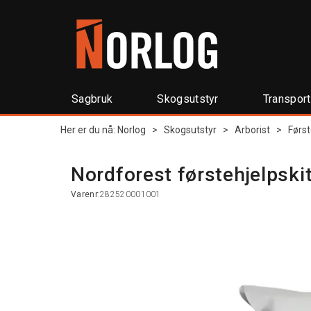
Sagbruk
Skogsutstyr
Transpor
Her er du nå:
Norlog
>
Skogsutstyr
>
Arborist
>
Først
Nordforest førstehjelpski
Varenr:
282520001001