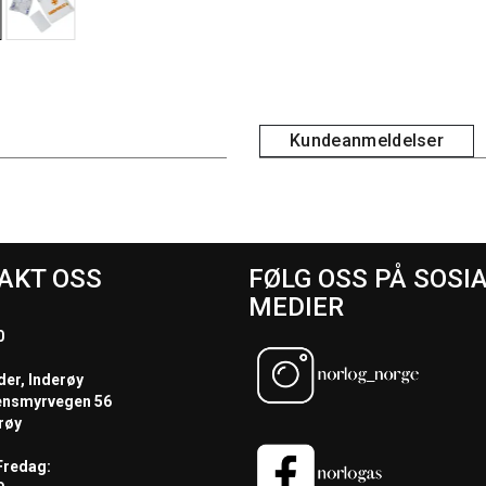
Kundeanmeldelser
AKT OSS
FØLG OSS PÅ SOSI
MEDIER
0
der, Inderøy
ensmyrvegen 56
røy
redag: