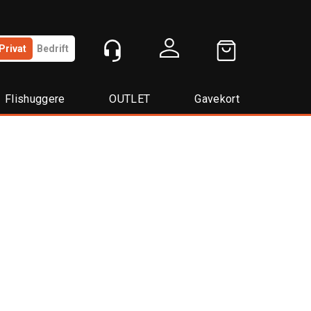
Privat
Bedrift
Logg inn
Flishuggere
OUTLET
Gavekort