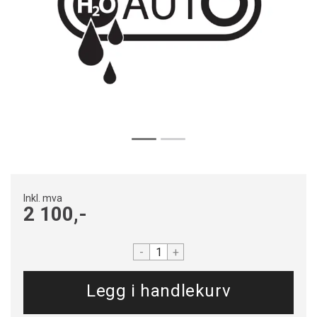
Inkl. mva
2 100,-
-
+