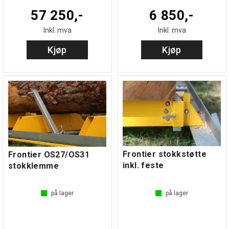
57 250,-
6 850,-
Inkl. mva
Inkl. mva
Kjøp
Kjøp
Frontier stokkstøtte
Frontier OS27/OS31
inkl. feste
stokklemme
på lager
på lager