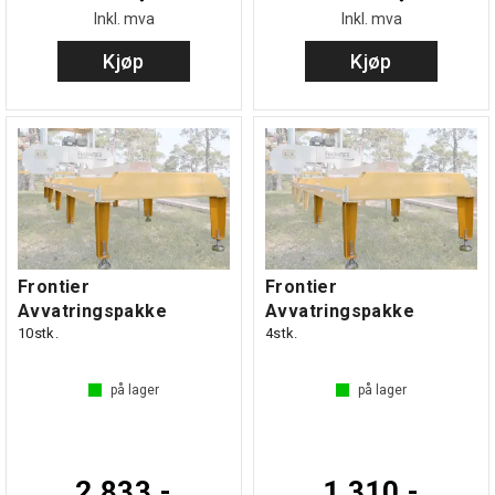
Inkl. mva
Inkl. mva
Kjøp
Kjøp
Frontier
Frontier
Avvatringspakke
Avvatringspakke
10stk.
4stk.
på lager
på lager
2 833,-
1 310,-