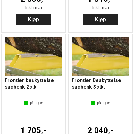
Inkl. mva
Inkl. mva
Kjøp
Kjøp
Frontier beskyttelse
Frontier Beskyttelse
sagbenk 2stk
sagbenk 3stk.
på lager
på lager
1 705,-
2 040,-