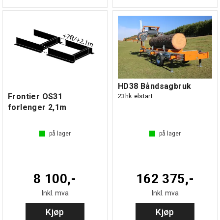
HD38 Båndsagbruk
Frontier OS31
23hk elstart
forlenger 2,1m
på lager
på lager
8 100,-
162 375,-
Inkl. mva
Inkl. mva
Kjøp
Kjøp