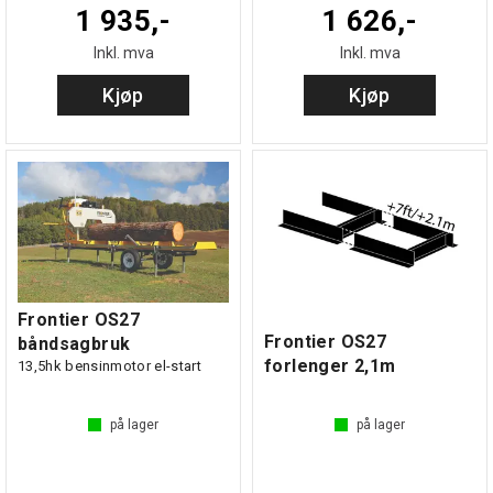
1 935,-
1 626,-
Inkl. mva
Inkl. mva
Kjøp
Kjøp
Frontier OS27
Frontier OS27
båndsagbruk
forlenger 2,1m
13,5hk bensinmotor el-start
på lager
på lager