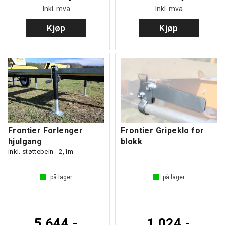
Inkl. mva
Inkl. mva
Kjøp
Kjøp
Frontier Forlenger
Frontier Gripeklo for
hjulgang
blokk
inkl. støttebein - 2,1m
på lager
på lager
5 644,-
1 024,-