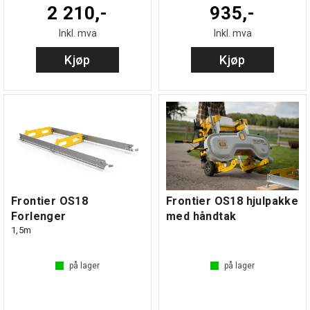
2 210,-
935,-
Inkl. mva
Inkl. mva
Kjøp
Kjøp
Frontier OS18
Frontier OS18 hjulpakke
Forlenger
med håndtak
1,5m
på lager
på lager