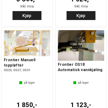
Inkl. mva
Inkl. mva
Kjøp
Kjøp
Frontier Manuell
Frontier OS18
toppløfter
Automatisk vannkjøling
OS23, OS27, OS31
på lager
på lager
1 850,-
1 123,-