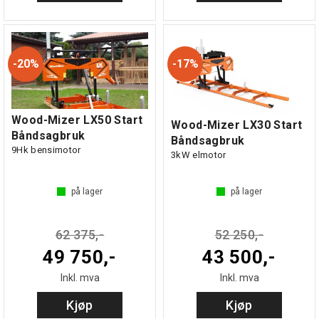
20%
17%
Wood-Mizer LX50 Start
Wood-Mizer LX30 Start
Båndsagbruk
Båndsagbruk
9Hk bensimotor
3kW elmotor
på lager
på lager
62 375,-
52 250,-
49 750,-
43 500,-
Inkl. mva
Inkl. mva
Kjøp
Kjøp