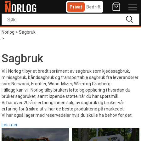
Privat
Bedrift
Norlog
>
Sagbruk
>
Sagbruk
Vi i Norlog tilbyr et bredt sortiment av sagbruk som kjedesagbruk,
minisagbruk, båndsagbruk og transportable sagbruk fra leverandører
som Norwood, Frontier, Wood-Mizer, Wirex og Granberg.
I tillegg kan vi i Norlog tilby brukerstøtte og opplæring i hvordan du
bruker sagbruket, samt løpende støtte når du har spørsmål.
Vi har over 20-års erfaring innen salg av sagbruk og bruker vår
erfaring for å sikre at vi har de beste produktene på markedet.
Vi har også lager med reservedeler hvis du skulle ha behov for det.
Les mer
Vi har tett kontakt med våre leverandører og sammen med dem er vi
med på å utvikle og stadig forbedre sagbrukene slik at de skal bli mer