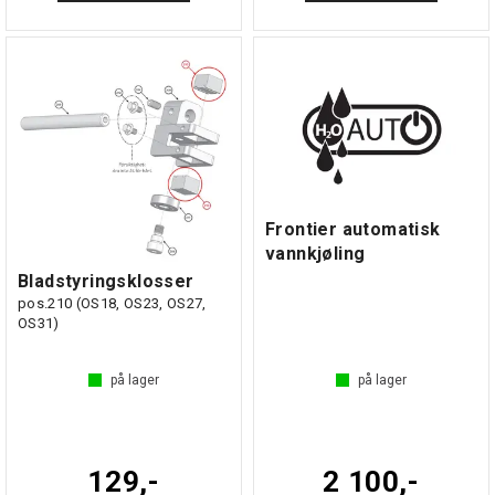
Frontier automatisk
vannkjøling
Bladstyringsklosser
pos.210 (OS18, OS23, OS27,
OS31)
på lager
på lager
129,-
2 100,-