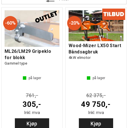
Ta gjerne kontakt med oss på mail: info@norlog.no eller på telefon:
47875000.
60%
20%
Wood-Mizer LX50 Start
ML26/LM29 Gripeklo
Båndsagbruk
for blokk
4kW elmotor
Gammel type
på lager
på lager
761,-
62 375,-
305,-
49 750,-
Inkl. mva
Inkl. mva
Kjøp
Kjøp