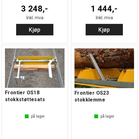
3 248,-
1 444,-
Inkl. mva
Inkl. mva
Kjøp
Kjøp
Frontier OS18
Frontier OS23
stokkstøttesats
stokklemme
på lager
på lager