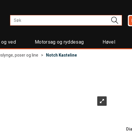
t og ved
Motorsag og ryddesag
Høvel
slynge, poser og line
>
Notch Kasteline
Di