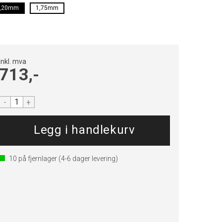
,20mm
1,75mm
Inkl. mva
713,-
-
+
10
på fjernlager
(4-6 dager levering)