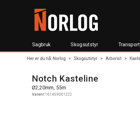
Sagbruk
Skogsutstyr
Transpor
Her er du nå:
Norlog
>
Skogsutstyr
>
Arborist
>
Kaste
Notch Kasteline
Ø2,20mm, 55m
Varenr:
161459001222