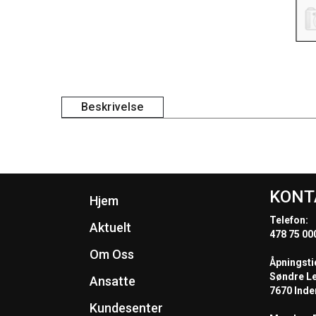
Beskrivelse
KONT
Hjem
Telefon:
Aktuelt
478 75 00
Om Oss
Åpningsti
Søndre L
Ansatte
7670 Inde
Kundesenter