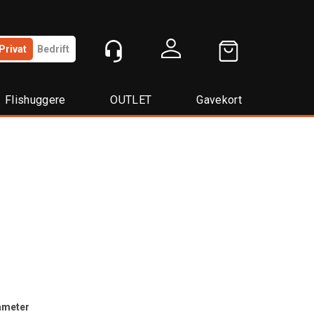
Privat
Bedrift
Logg inn
Flishuggere
OUTLET
Gavekort
ameter