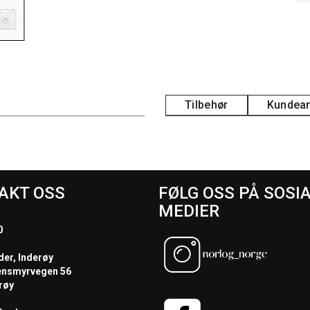
Tilbehør
Kundean
AKT OSS
FØLG OSS PÅ SOSI
MEDIER
0
der, Inderøy
ensmyrvegen 56
røy