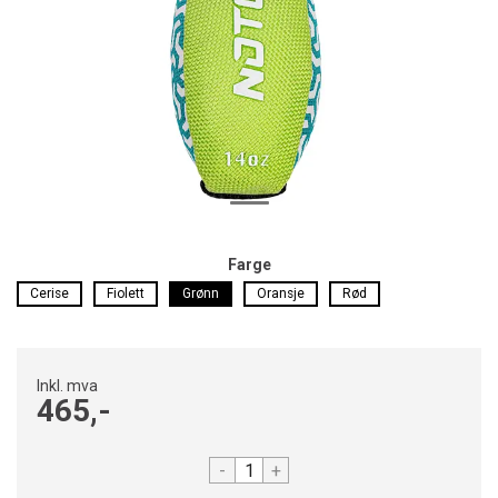
Farge
Cerise
Fiolett
Grønn
Oransje
Rød
Inkl. mva
465,-
-
+