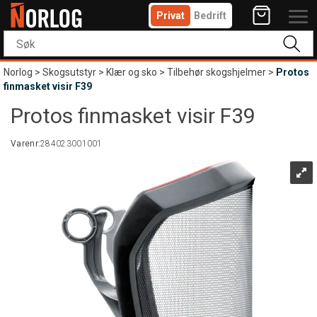
Privat
Bedrift
Norlog
>
Skogsutstyr
>
Klær og sko
>
Tilbehør skogshjelmer
>
Protos
finmasket visir F39
Protos finmasket visir F39
Varenr:
284023001001