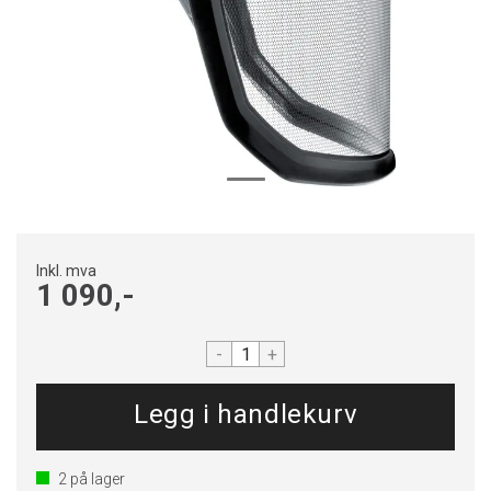
Inkl. mva
1 090,-
-
+
2
på lager