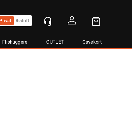
Privat
Bedrift
Logg inn
Flishuggere
OUTLET
Gavekort