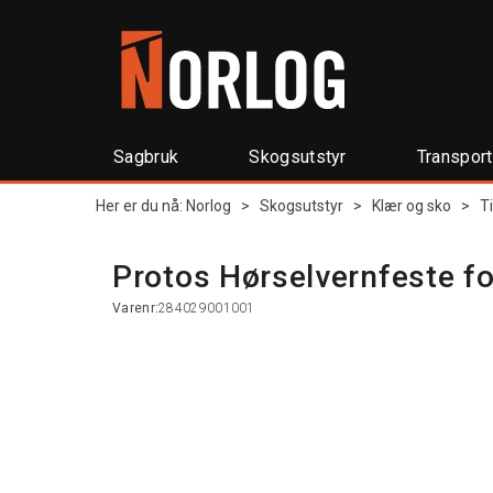
Sagbruk
Skogsutstyr
Transpor
Her er du nå:
Norlog
>
Skogsutstyr
>
Klær og sko
>
T
Protos Hørselvernfeste fo
Varenr:
284029001001