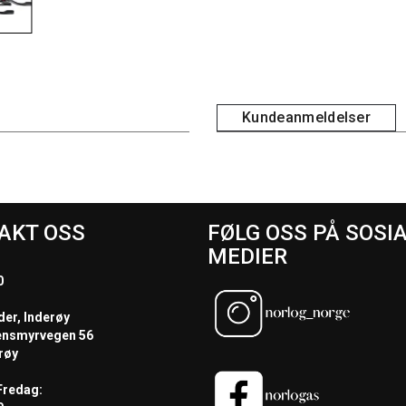
Kundeanmeldelser
AKT OSS
FØLG OSS PÅ SOSI
MEDIER
0
der, Inderøy
ensmyrvegen 56
røy
redag: