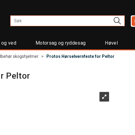
t og ved
Motorsag og ryddesag
Høvel
ilbehør skogshjelmer
>
Protos Hørselvernfeste for Peltor
r Peltor