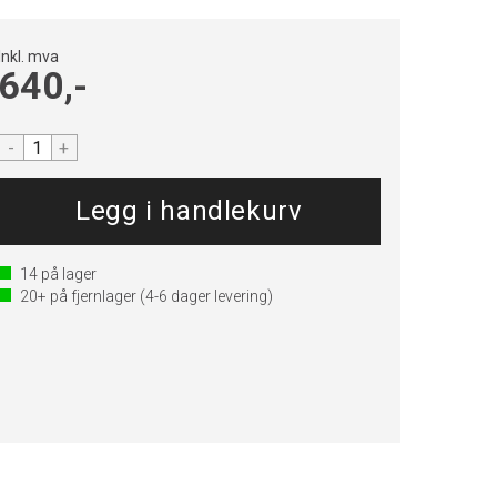
Inkl. mva
640,-
-
+
14
på lager
20+
på fjernlager
(4-6 dager levering)