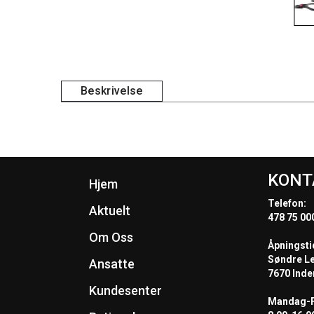
Beskrivelse
KONT
Hjem
Telefon:
Aktuelt
478 75 00
Om Oss
Åpningsti
Søndre L
Ansatte
7670 Inde
Kundesenter
Mandag-F