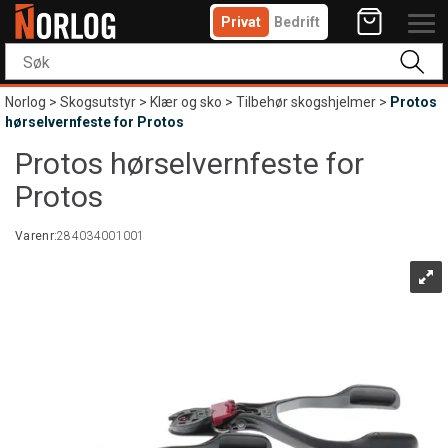
Privat
Bedrift
Norlog
>
Skogsutstyr
>
Klær og sko
>
Tilbehør skogshjelmer
>
Protos
hørselvernfeste for Protos
Protos hørselvernfeste for
Protos
Varenr:
284034001001