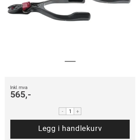
Inkl. mva
565,-
-
+