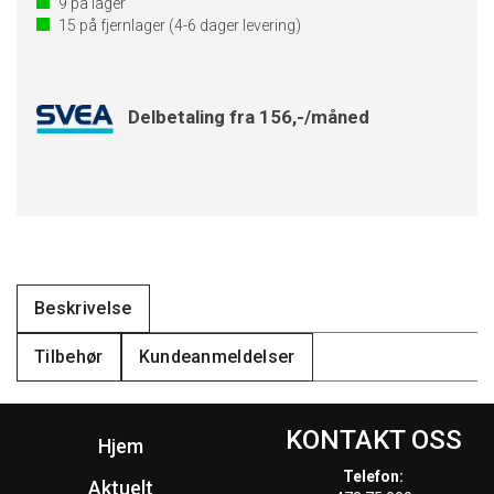
9
på lager
15
på fjernlager
(4-6 dager levering)
Delbetaling fra 156,-/måned
Beskrivelse
Tilbehør
Kundeanmeldelser
KONTAKT OSS
Hjem
Telefon:
Aktuelt