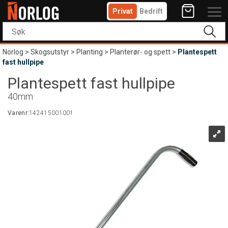
Privat
Bedrift
Norlog
>
Skogsutstyr
>
Planting
>
Planterør- og spett
>
Plantespett
fast hullpipe
Plantespett fast hullpipe
40mm
Varenr:
142415001001