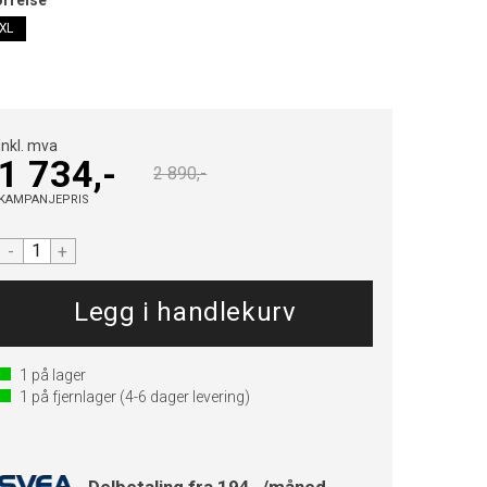
XL
Inkl. mva
1 734,-
2 890,-
KAMPANJEPRIS
-
+
1
på lager
1
på fjernlager
(4-6 dager levering)
Delbetaling fra 194,-/måned