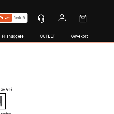
Privat
Bedrift
Logg inn
Flishuggere
OUTLET
Gavekort
rge
Grå
ørrelse