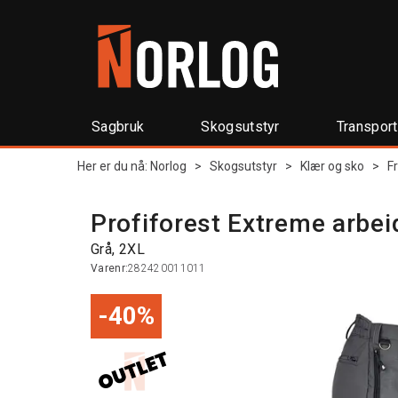
Sagbruk
Skogsutstyr
Transpor
Her er du nå:
Norlog
>
Skogsutstyr
>
Klær og sko
>
F
Profiforest Extreme arbe
Grå, 2XL
Varenr:
282420011011
40%