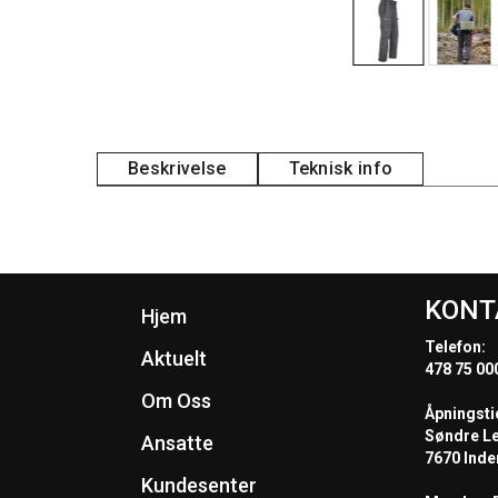
Beskrivelse
Teknisk info
KONT
Hjem
Telefon:
Aktuelt
478 75 00
Om Oss
Åpningsti
Søndre L
Ansatte
7670 Inde
Kundesenter