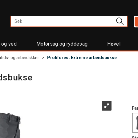
t og ved
Motorsag og ryddesag
Høvel
ritids- og arbeidsklær
>
Profiforest Extreme arbeidsbukse
idsbukse
Fa
St