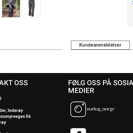
Kundeanmeldelser
AKT OSS
FØLG OSS PÅ SOSI
MEDIER
0
der, Inderøy
ensmyrvegen 56
røy