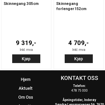
Skinnegang 305cm
Skinnegang
forlenger152cm
9 319,-
4 709,-
Inkl. mva
Inkl. mva
Kjøp
Kjøp
KONTAKT OSS
Hjem
Telefon:
Aktuelt
478 75 000
Om Oss
Åpningstider, Inderøy
Søndre Lensmyrvegen 56, 7670