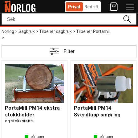
Privat
Bedrift
Norlog
>
Sagbruk
>
Tilbehør sagbruk
>
Tilbehør Portamill
>
Filter
PortaMill PM14 ekstra
PortaMill PM14
stokkholder
Sverdtupp smøring
og stokkstøtte
på lager
på lager