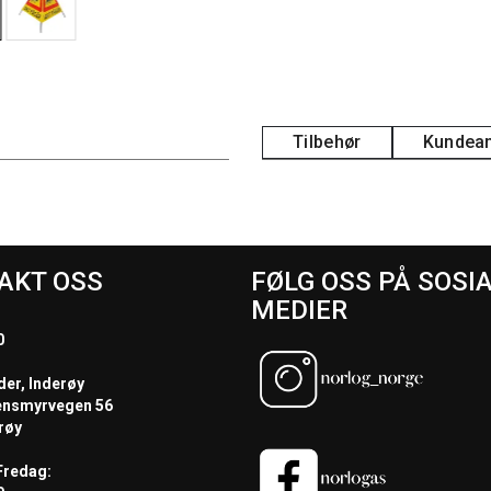
Tilbehør
Kundean
AKT OSS
FØLG OSS PÅ SOSI
MEDIER
0
der, Inderøy
ensmyrvegen 56
røy
redag: