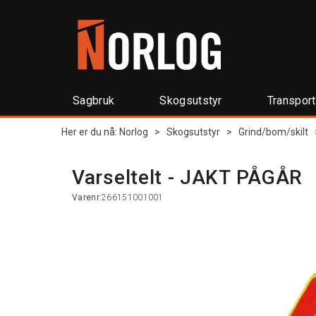
Sagbruk
Skogsutstyr
Transpor
Her er du nå:
Norlog
>
Skogsutstyr
>
Grind/bom/skilt
Varseltelt - JAKT PÅGÅR
Varenr:
266151001001