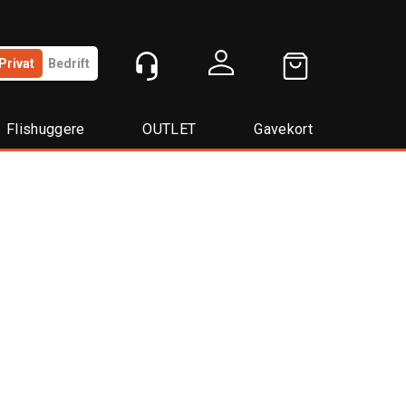
Privat
Bedrift
Logg inn
Flishuggere
OUTLET
Gavekort