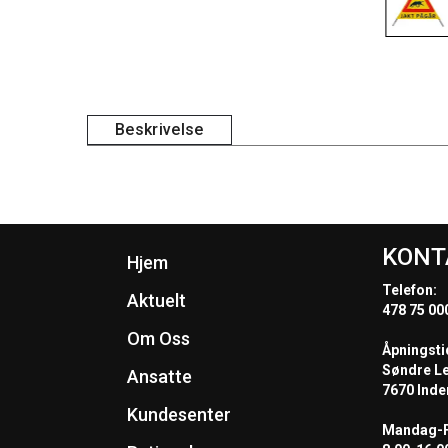
Beskrivelse
KONT
Hjem
Telefon:
Aktuelt
478 75 00
Om Oss
Åpningsti
Søndre L
Ansatte
7670 Inde
Kundesenter
Mandag-F