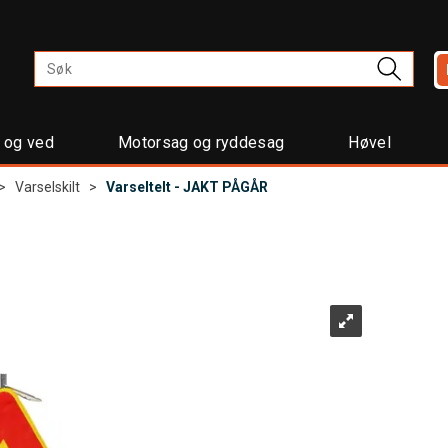
t og ved
Motorsag og ryddesag
Høvel
>
Varselskilt
>
Varseltelt - JAKT PÅGÅR