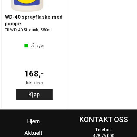
WD-40 sprayflaske med
pumpe
Til WD-40 5L dunk, 550ml
på lager
168,-
Inkl. mva
Kjøp
KONTAKT OSS
Hjem
Telefon:
Aktuelt
478 75 000