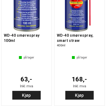
WD-40 smørespray
WD-40 smørespray,
100ml
smart straw
400ml
på lager
på lager
63,-
168,-
Inkl. mva
Inkl. mva
Kjøp
Kjøp