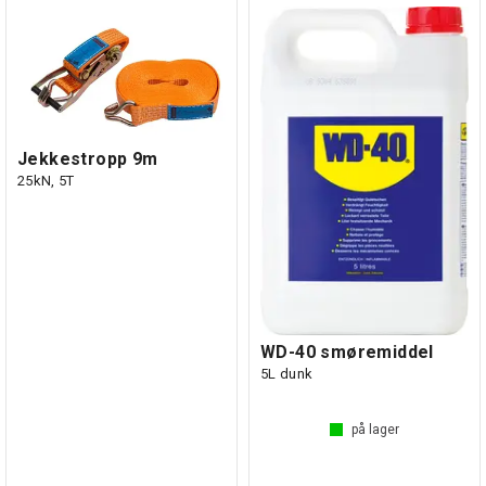
Jekkestropp 9m
25kN, 5T
WD-40 smøremiddel
5L dunk
på lager