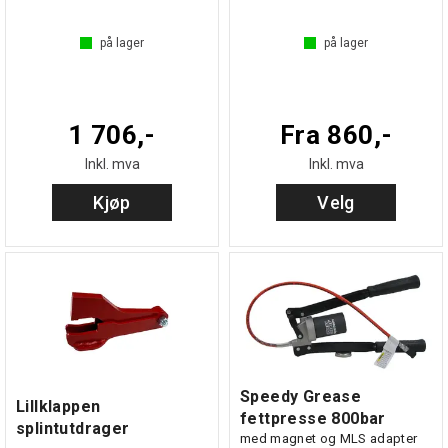
på lager
på lager
1 706,-
Fra 860,-
Inkl. mva
Inkl. mva
Kjøp
Velg
Speedy Grease
Lillklappen
fettpresse 800bar
splintutdrager
med magnet og MLS adapter