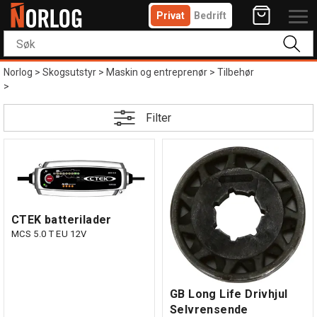
Privat
Bedrift
Norlog
>
Skogsutstyr
>
Maskin og entreprenør
>
Tilbehør
>
Filter
CTEK batterilader
MCS 5.0 T EU 12V
GB Long Life Drivhjul
Selvrensende