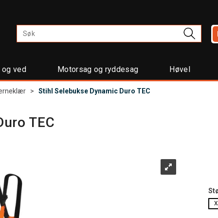
t og ved
Motorsag og ryddesag
Høvel
erneklær
>
Stihl Selebukse Dynamic Duro TEC
Duro TEC
St
X