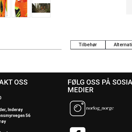
Tilbehør
Alternat
AKT OSS
FØLG OSS PÅ SOSI
MEDIER
0
der, Inderøy
ensmyrvegen 56
røy