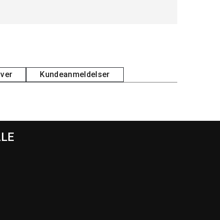
iver
Kundeanmeldelser
ALE