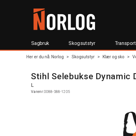
Sagbruk
Skogsutstyr
Transpor
Her er du nå:
Norlog
>
Skogsutstyr
>
Klær og sko
>
V
Stihl Selebukse Dynamic 
L
Varenr:
0088-388-1205