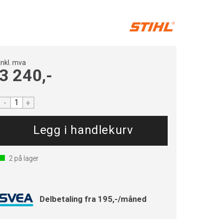
Inkl. mva
3 240,-
-
+
2
på lager
Delbetaling fra 195,-/måned