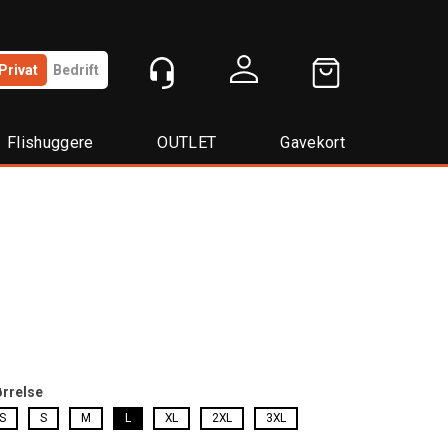
Privat
Bedrift
Logg inn
Flishuggere
OUTLET
Gavekort
ørrelse
S
S
M
L
XL
2XL
3XL