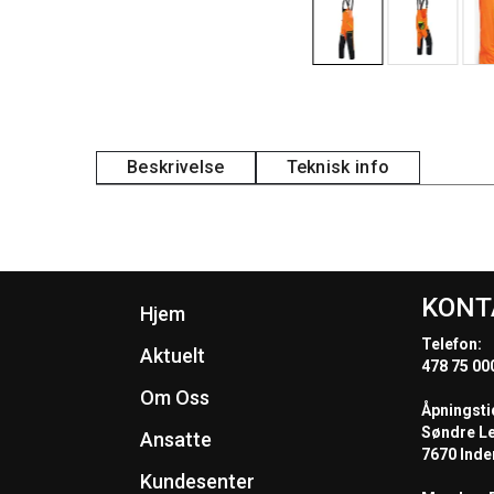
Beskrivelse
Teknisk info
KONT
Hjem
Telefon:
Aktuelt
478 75 00
Om Oss
Åpningsti
Søndre L
Ansatte
7670 Inde
Kundesenter