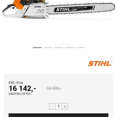
Inkl. mva
16 142,-
18 990,-
KAMPANJEPRIS
-
+