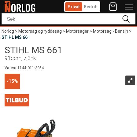
Privat
Bedrift
Norlog
>
Motorsag og ryddesag
>
Motorsager
>
Motorsag - Bensin
>
STIHL MS 661
STIHL MS 661
91ccm, 7,3hk
Varenr:
1144-011-3054
15%