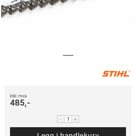
Inkl. mva
485,-
-
+