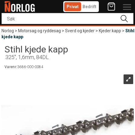
Privat
Bedrift
Norlog
>
Motorsag og ryddesag
>
Sverd og kjeder
>
Kjeder kapp
>
Stihl
kjede kapp
Stihl kjede kapp
.325", 1,6mm, 84DL
Varenr:
3686-000-0084