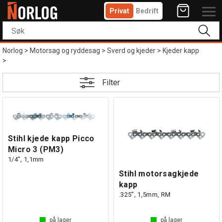
Privat
Bedrift
Norlog
>
Motorsag og ryddesag
>
Sverd og kjeder
>
Kjeder kapp
>
Filter
Stihl kjede kapp Picco
Micro 3 (PM3)
1/4", 1,1mm
Stihl motorsagkjede
kapp
.325", 1,5mm, RM
på lager
på lager