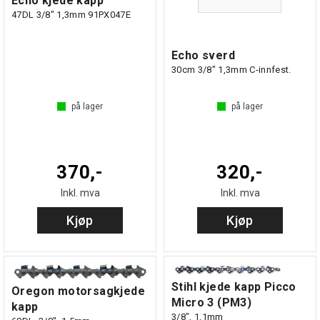
Echo kjede kapp
47DL 3/8" 1,3mm 91PX047E
Echo sverd
30cm 3/8" 1,3mm C-innfest.
på lager
på lager
370,-
320,-
Inkl. mva
Inkl. mva
Kjøp
Kjøp
Stihl kjede kapp Picco
Oregon motorsagkjede
Micro 3 (PM3)
kapp
3/8", 1,1mm