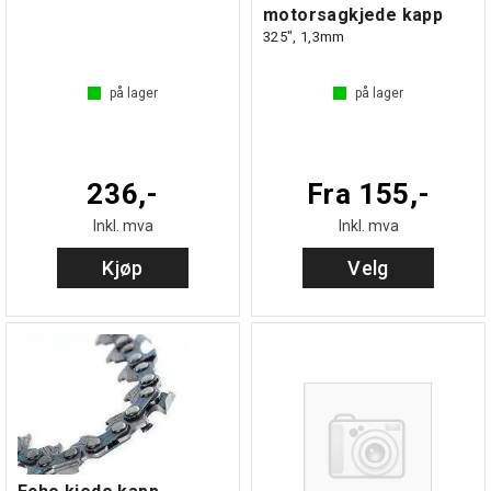
motorsagkjede kapp
325", 1,3mm
på lager
på lager
236,-
Fra 155,-
Inkl. mva
Inkl. mva
Kjøp
Velg