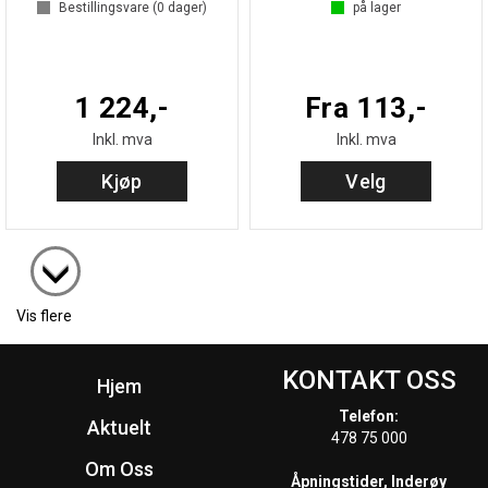
Bestillingsvare (
0
dager)
på lager
1 224,-
Fra 113,-
Inkl. mva
Inkl. mva
Kjøp
Velg
Vis flere
KONTAKT OSS
Hjem
Telefon:
Aktuelt
478 75 000
Om Oss
Åpningstider, Inderøy