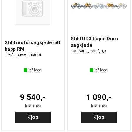
Stihl RD3 Rapid Duro
Stihl motorsagkjederull
sagkjede
kapp RM
HM, 64DL, .325", 1,3
.325",1,6mm, 1840DL
på lager
på lager
9 540,-
1 090,-
Inkl. mva
Inkl. mva
Kjøp
Kjøp