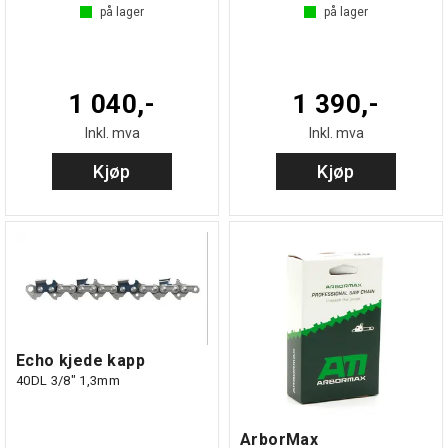
på lager
på lager
1 040,-
1 390,-
Inkl. mva
Inkl. mva
Kjøp
Kjøp
Echo kjede kapp
40DL 3/8" 1,3mm
ArborMax