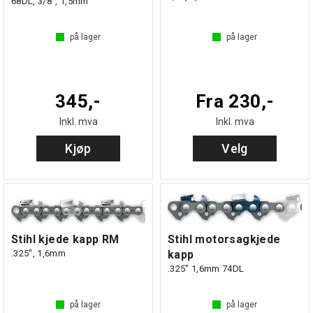
68DL, 3/8", 1,5mm
på lager
på lager
345,-
Fra 230,-
Inkl. mva
Inkl. mva
Kjøp
Velg
Stihl kjede kapp RM
Stihl motorsagkjede
.325", 1,6mm
kapp
.325" 1,6mm 74DL
på lager
på lager