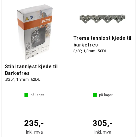
Trema tannløst kjede til
barkefres
3/8P, 1,3mm, 50DL
Stihl tannløst kjede til
Barkefres
.325", 1,3mm, 62DL
på lager
på lager
235,-
305,-
Inkl. mva
Inkl. mva