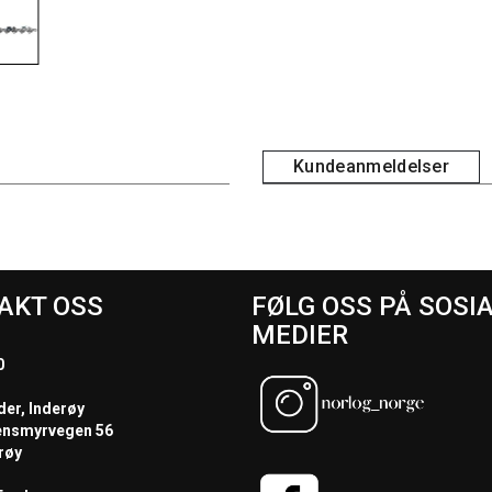
Kundeanmeldelser
AKT OSS
FØLG OSS PÅ SOSI
MEDIER
0
der, Inderøy
ensmyrvegen 56
røy