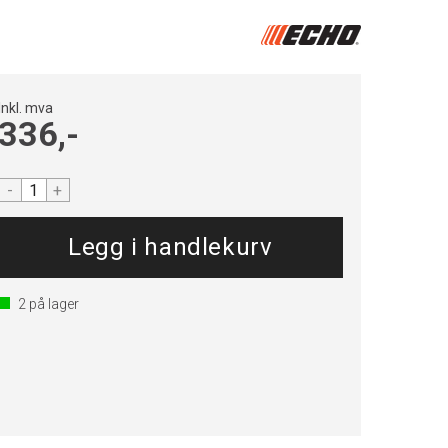
Inkl. mva
336,-
-
+
2
på lager