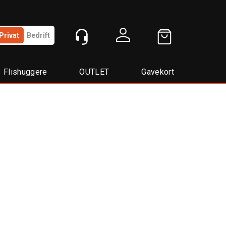
Privat
Bedrift
Logg inn
Flishuggere
OUTLET
Gavekort