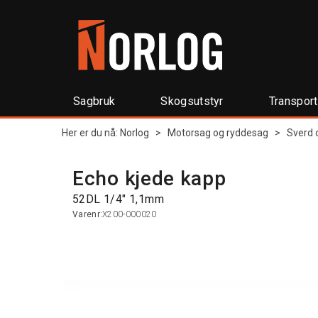
Sagbruk
Skogsutstyr
Transpor
Her er du nå:
Norlog
>
Motorsag og ryddesag
>
Sverd 
Echo kjede kapp
52DL 1/4" 1,1mm
Varenr:
X200-000020