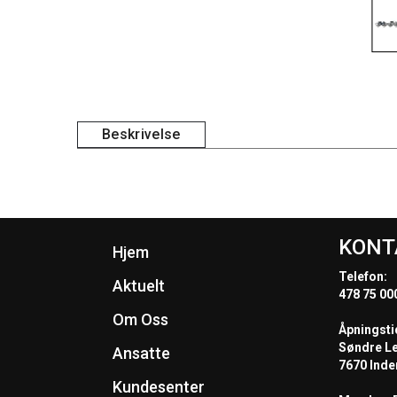
Beskrivelse
KONT
Hjem
Telefon:
Aktuelt
478 75 00
Om Oss
Åpningsti
Søndre L
Ansatte
7670 Inde
Kundesenter