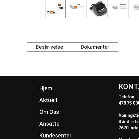
Beskrivelse
Dokumenter
KONT
Hjem
Telefon:
Aktuelt
478 75 00
Om Oss
Åpningsti
Søndre L
Ansatte
7670 Inde
Kundesenter