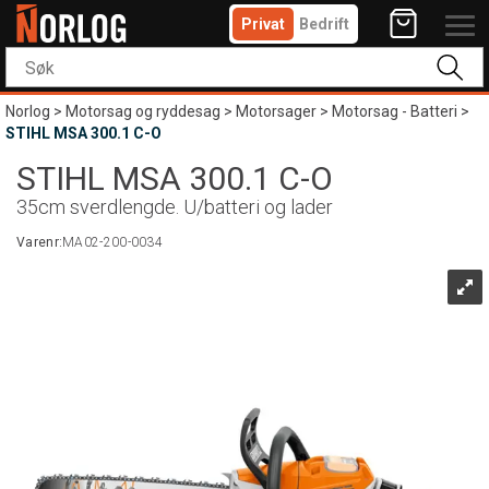
Privat
Bedrift
Norlog
>
Motorsag og ryddesag
>
Motorsager
>
Motorsag - Batteri
>
STIHL MSA 300.1 C-O
STIHL MSA 300.1 C-O
35cm sverdlengde. U/batteri og lader
Varenr:
MA02-200-0034