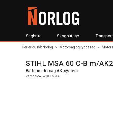
Sagbruk
Skogsutstyr
Transpor
Her er du nå:
Norlog
>
Motorsag og ryddesag
>
Motor
STIHL MSA 60 C-B m/AK2
Batterimotorsag AK-system
Varenr:
MA04-011-5814