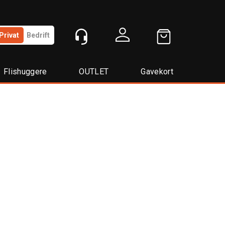
Privat
Bedrift
Logg inn
Flishuggere
OUTLET
Gavekort