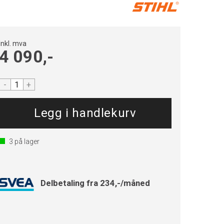
Inkl. mva
4 090,-
-
+
3
på lager
Delbetaling fra 234,-/måned