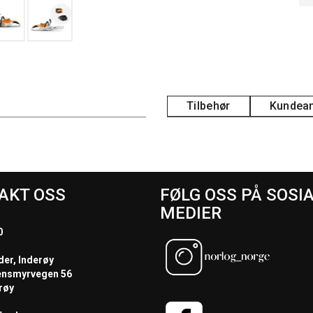
Tilbehør
Kundean
AKT OSS
FØLG OSS PÅ SOSI
MEDIER
0
der, Inderøy
ensmyrvegen 56
røy