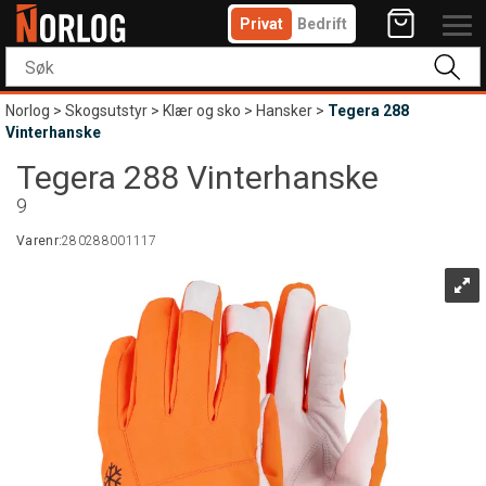
Privat
Bedrift
Norlog
>
Skogsutstyr
>
Klær og sko
>
Hansker
>
Tegera 288
Vinterhanske
Tegera 288 Vinterhanske
9
Varenr:
280288001117