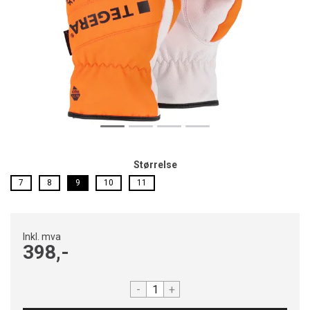
Størrelse
7
8
9
10
11
Inkl. mva
398,-
-
+