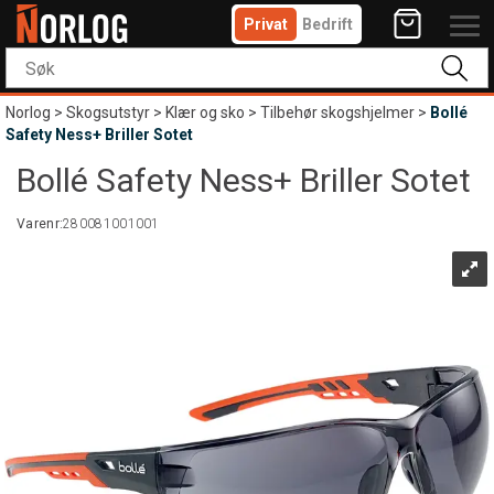
Privat
Bedrift
Norlog
>
Skogsutstyr
>
Klær og sko
>
Tilbehør skogshjelmer
>
Bollé
Safety Ness+ Briller Sotet
Bollé Safety Ness+ Briller Sotet
Varenr:
280081001001